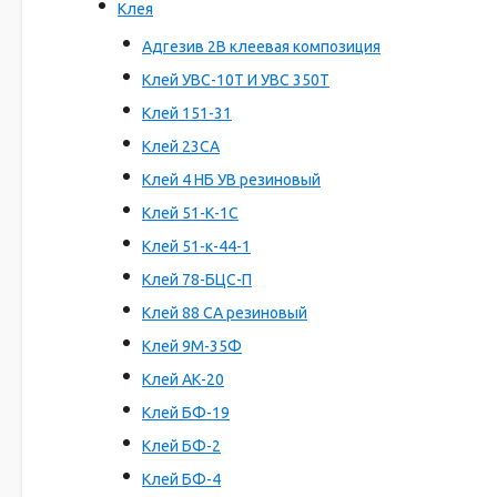
Клея
Адгезив 2В клеевая композиция
Клей УВС-10Т И УВС 350Т
Клей 151-31
Клей 23СА
Клей 4 НБ УВ резиновый
Клей 51-К-1С
Клей 51-к-44-1
Клей 78-БЦС-П
Клей 88 СА резиновый
Клей 9М-35Ф
Клей АК-20
Клей БФ-19
Клей БФ-2
Клей БФ-4