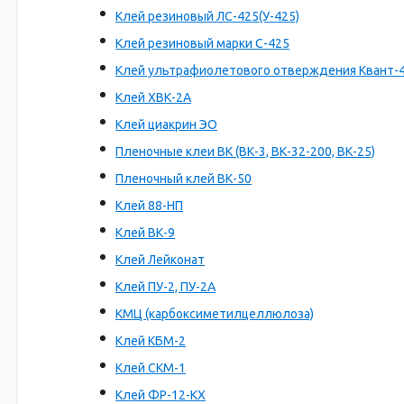
Клей резиновый ЛС-425(У-425)
Клей резиновый марки С-425
Клей ультрафиолетового отверждения Квант-
Клей ХВК-2А
Клей циакрин ЭО
Пленочные клеи ВК (ВК-3, ВК-32-200, ВК-25)
Пленочный клей ВК-50
Клей 88-НП
Клей ВК-9
Клей Лейконат
Клей ПУ-2, ПУ-2А
КМЦ (карбоксиметилцеллюлоза)
Клей КБМ-2
Клей СКМ-1
Клей ФР-12-КХ