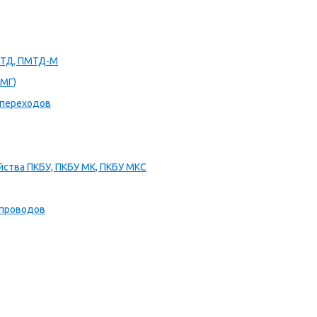
МТД, ПМТД-М
МГ)
 переходов
ства ПКБУ, ПКБУ МК, ПКБУ МКС
опроводов