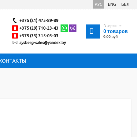
РУС
ENG
БЕЛ
+375 (21) 475-89-89
В корзине:
+375 (29) 710-23-43
0
товаров
+375 (33) 315-03-03
0.00
руб
aysberg-sales@yandex.by
КОНТАКТЫ