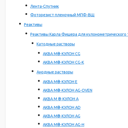
Лента-Спутник
Фоторезист пленочный МПФ-ВЩ
Реактивы
Реактивы Карла Фишера для кулонометрического 
Катодные растворы
АКВА М®-КУЛОН CG
АКВА М®-КУЛОН CG-K
Анодные растворы
АКВА М®-КУЛОН E
АКВА М®-КУЛОН AG-OVEN
АКВА М ®-КУЛОН A
АКВА М®-КУЛОН AD
АКВА М®-КУЛОН AG
АКВА М®-КУЛОН AG-H