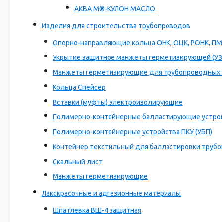
АКВА М®-КУЛОН МАСЛО
Изделия для строительства трубопроводов
Опорно-направляющие кольца ОНК, ОЦК, РОНК, П
Укрытие защитное манжеты герметизирующей (УЗ
Манжеты герметизирующие для трубопроводных
Кольца Спейсер
Вставки (муфты) электроизолирующие
Полимерно-контейнерные балластирующие устрой
Полимерно-контейнерные устройства ПКУ (УБП)
Контейнер текстильный для балластировки труб
Скальный лист
Манжеты герметизирующие
Лакокрасочные и адгезионные материалы
Шпатлевка ВШ-4 защитная