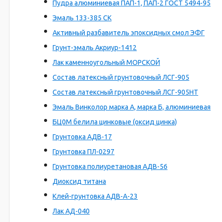
Пудра алюминиевая ПАП-1, ПАП-2 ГОСТ 5494-95
Эмаль 133-385 СК
Активный разбавитель эпоксидных смол ЭФГ
Грунт-эмаль Акриур-1412
Лак каменноугольный МОРСКОЙ
Состав латексный грунтовочный ЛСГ-905
Состав латексный грунтовочный ЛСГ-905НТ
Эмаль Винколор марка А, марка Б, алюминиевая
БЦ0М белила цинковые (оксид цинка)
Грунтовка АДВ-17
Грунтовка ПЛ-0297
Грунтовка полиуретановая АДВ-56
Диоксид титана
Клей-грунтовка АДВ-А-23
Лак АД-040