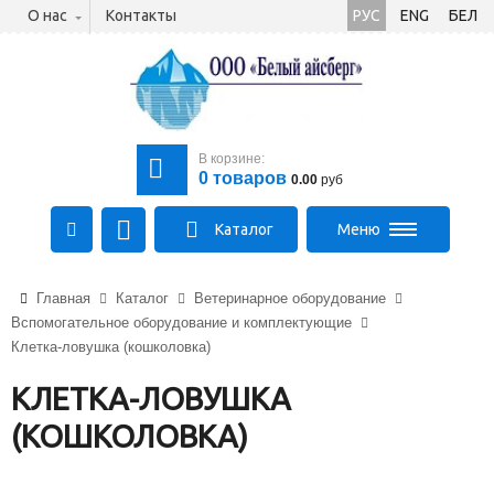
О нас
Контакты
РУС
ENG
БЕЛ
В корзине:
0
товаров
0.00
руб
Каталог
Меню
+375 (21) 475-89-89
Главная
Каталог
Ветеринарное оборудование
+375 (29) 710-23-43
Вспомогательное оборудование и комплектующие
+375 (33) 315-03-03
Клетка-ловушка (кошколовка)
aysberg-sales@yandex.by
КЛЕТКА-ЛОВУШКА
(КОШКОЛОВКА)