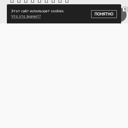
0
Этот сайт использует cookies
ПОДПИСАТЬСЯ НА РАССЫЛКУ
ПОНЯТНО
Что это значит?
ООО "Белый айсберг" УНП:391476396
211500 г. Новополоцк,ул. Еронько, 7а,Витебская область,Беларусь
Логистический центр - г. Минск, ул. Липковская, 9/3
Свидетельство 39146396 от 21.02.2011 Выдано Новополоцким
городским исполнительным комитетом.
© 2023-2025 ООО "Белый айсберг"
Разработка сайта
ZmitroC.by
™ |
Раскрутка сайта