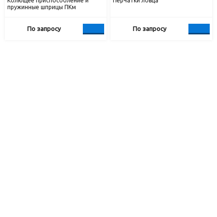
Колющее приспособление и
Перчатки ловца
пружинные шприцы ПКм
По запросу
По запросу