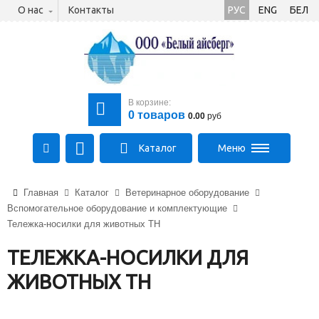
О нас
Контакты
РУС
ENG
БЕЛ
В корзине:
0
товаров
0.00
руб
Каталог
Меню
+375 (21) 475-89-89
Главная
Каталог
Ветеринарное оборудование
+375 (29) 710-23-43
Вспомогательное оборудование и комплектующие
+375 (33) 315-03-03
Тележка-носилки для животных ТН
aysberg-sales@yandex.by
ТЕЛЕЖКА-НОСИЛКИ ДЛЯ
ЖИВОТНЫХ ТН