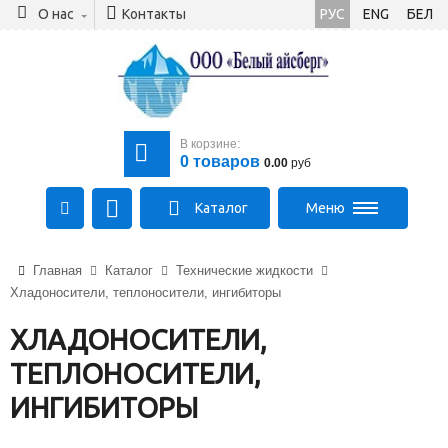
О нас
Контакты
РУС
ENG
БЕЛ
В корзине:
0
товаров
0.00
руб
Каталог
Меню
+375 (21) 475-89-89
Главная
Каталог
Технические жидкости
+375 (29) 710-23-43
Хладоносители, теплоносители, ингибиторы
+375 (33) 315-03-03
aysberg-sales@yandex.by
ХЛАДОНОСИТЕЛИ,
ТЕПЛОНОСИТЕЛИ,
ИНГИБИТОРЫ