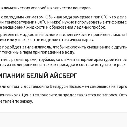
 климатических условий и количества контуров:
 с холодным климатом. Обычная вода замерзает при 0°C, что дел
и температурами (-30°C и ниже) нужно использовать антифризы с 
а расширения жидкости и образования ледяных пробок.
применять жидкость на основе этиленгликоля и пропиленгликоля
иях или утечках он не выделяет токсичных паров.
е подойдет этиленгликоль, чтобы исключить смешивание с другим
токсичные пары при попадании в воду.
м с радиаторами, трубами, котлами и запорной арматурой из поли
 из полипропилена, так как присадки в составе вступают в реак
МПАНИИ БЕЛЫЙ АЙСБЕРГ
ли оптом с доставкой по Беларуси. Возможен самовывоз из торго
енгликоля. Цена теплоносителя предоставляется по запросу. Оста
талей по заказу.