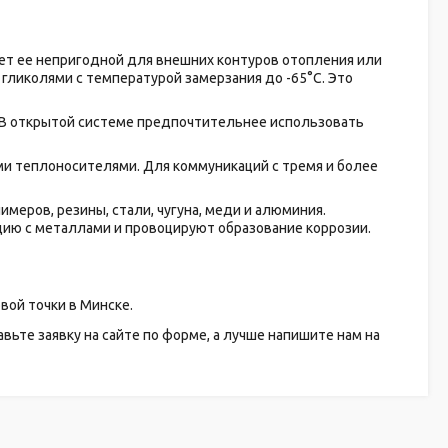
ает ее непригодной для внешних контуров отопления или
гликолями с температурой замерзания до -65°C. Это
. В открытой системе предпочтительнее использовать
и теплоносителями. Для коммуникаций с тремя и более
меров, резины, стали, чугуна, меди и алюминия.
цию с металлами и провоцируют образование коррозии.
вой точки в Минске.
вьте заявку на сайте по форме, а лучше напишите нам на