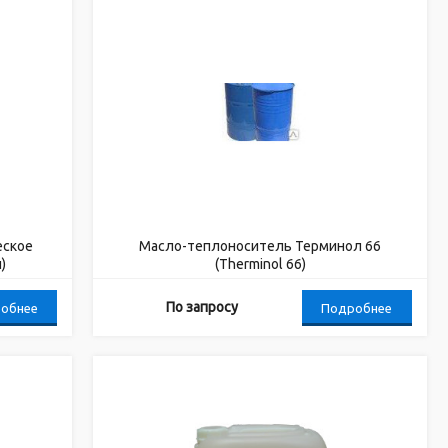
еское
Масло-теплоноситель Терминол 66
)
(Therminol 66)
По запросу
обнее
Подробнее