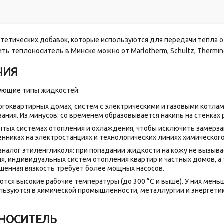
тетических добавок, которые используются для передачи тепла от 
ить теплоноситель в Минске можно от Marlotherm, Schultz, Thermi
ЧИЯ
дующие типы жидкостей:
гоквартирных домах, систем с электрическими и газовыми котлам
зания. Из минусов: со временем образовывается накипь на стенках 
ытых системах отопления и охлаждения, чтобы исключить замерзан
енниках на электростанциях и технологических линиях химическог
налог этиленгликоля: при попадании жидкости на кожу не вызывает
ия, индивидуальных систем отопления квартир и частных домов, а
шенная вязкость требует более мощных насосов.
тся высокие рабочие температуры (до 300 °C и выше). У них мень
льзуются в химической промышленности, металлургии и энергети
ОНОСИТЕЛЬ