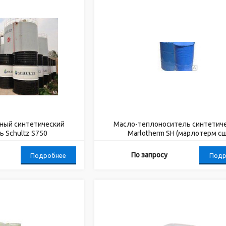
ный синтетический
Масло-теплоноситель синтетич
 Schultz S750
Marlotherm SH (марлотерм сш
По запросу
Подробнее
Подр