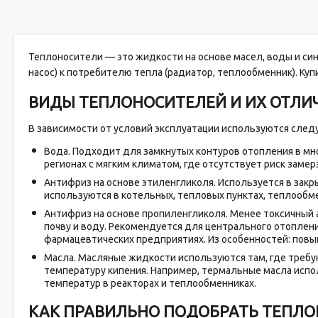
Теплоносители — это жидкости на основе масел, воды и син
насос) к потребителю тепла (радиатор, теплообменник). Куп
ВИДЫ ТЕПЛОНОСИТЕЛЕЙ И ИХ ОТЛИ
В зависимости от условий эксплуатации используются сле
Вода. Подходит для замкнутых контуров отопления в мно
регионах с мягким климатом, где отсутствует риск замер
Антифриз на основе этиленгликоля. Используется в закр
используются в котельных, тепловых пунктах, теплообм
Антифриз на основе пропиленгликоля. Менее токсичный а
почву и воду. Рекомендуется для центрального отоплен
фармацевтических предприятиях. Из особенностей: повы
Масла. Масляные жидкости используются там, где требую
температуру кипения. Например, термальные масла испо
температур в реакторах и теплообменниках.
КАК ПРАВИЛЬНО ПОДОБРАТЬ ТЕПЛ