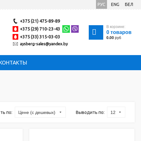
РУС
ENG
БЕЛ
+375 (21) 475-89-89
В корзине:
+375 (29) 710-23-43
0
товаров
+375 (33) 315-03-03
0.00
руб
aysberg-sales@yandex.by
КОНТАКТЫ
ть по:
Выводить по:
Цене (с дешевых)
12