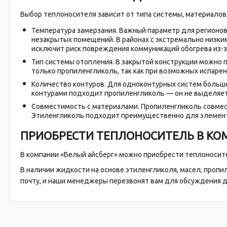
Выбор теплоносителя зависит от типа системы, материалов,
Температура замерзания. Важный параметр для регионов
незакрытых помещений. В районах с экстремально низким
исключит риск повреждения коммуникаций обогрева из-з
Тип системы отопления. В закрытой конструкции можно 
только пропиленгликоль, так как при возможных испарен
Количество контуров. Для одноконтурных систем больш
контурами подходит пропиленгликоль — он не выделяет 
Совместимость с материалами. Пропиленгликоль совмести
Этиленгликоль подходит преимущественно для элементов
ПРИОБРЕСТИ ТЕПЛОНОСИТЕЛЬ В КО
В компании «Белый айсберг» можно приобрести теплоносите
В наличии жидкости на основе этиленгликоля, масел, пропил
почту, и наши менеджеры перезвонят вам для обсуждения де