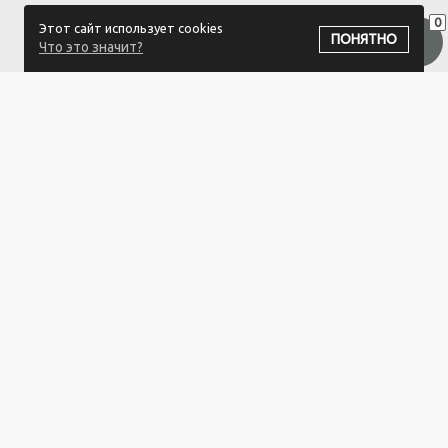
0
Этот сайт использует cookies
ПОДПИСАТЬСЯ НА РАССЫЛКУ
ПОНЯТНО
Что это значит?
ООО "Белый айсберг" УНП:391476396
211500 г. Новополоцк,ул. Еронько, 7а,Витебская область,Беларусь
Логистический центр - г. Минск, ул. Липковская, 9/3
Свидетельство 39146396 от 21.02.2011 Выдано Новополоцким
городским исполнительным комитетом.
© 2023-2025 ООО "Белый айсберг"
Разработка сайта
ZmitroC.by
™ |
Раскрутка сайта