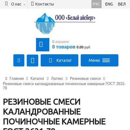
О нас
Контакты
РУС
ENG
БЕЛ
В корзине:
0
товаров
0.00
руб
Каталог
Меню
+375 (21) 475-89-89
Главная
Каталог
Латекс
Резиновые смеси
+375 (29) 710-23-43
Резиновые смеси каландрованные починочные камерные ГОСТ 2631-
+375 (33) 315-03-03
79
aysberg-sales@yandex.by
РЕЗИНОВЫЕ СМЕСИ
КАЛАНДРОВАННЫЕ
ПОЧИНОЧНЫЕ КАМЕРНЫЕ