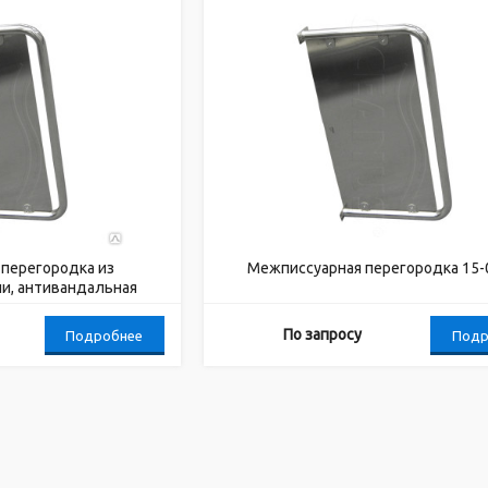
перегородка из
Межписсуарная перегородка 15-
и, антивандальная
По запросу
Подробнее
Подр