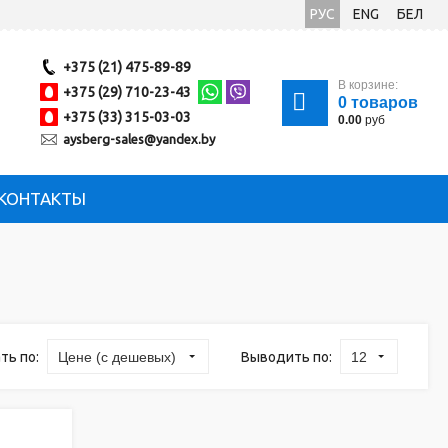
РУС
ENG
БЕЛ
+375 (21) 475-89-89
В корзине:
+375 (29) 710-23-43
0
товаров
+375 (33) 315-03-03
0.00
руб
aysberg-sales@yandex.by
КОНТАКТЫ
ть по:
Выводить по:
Цене (с дешевых)
12