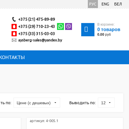
РУС
ENG
БЕЛ
+375 (21) 475-89-89
В корзине:
+375 (29) 710-23-43
0
товаров
+375 (33) 315-03-03
0.00
руб
aysberg-sales@yandex.by
КОНТАКТЫ
ть по:
Выводить по:
Цене (с дешевых)
12
артикул:
4-005.1