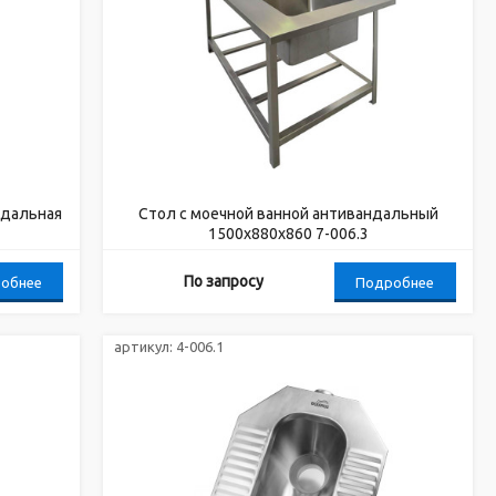
ндальная
Стол с моечной ванной антивандальный
1500х880х860 7-006.3
По запросу
обнее
Подробнее
артикул:
4-006.1