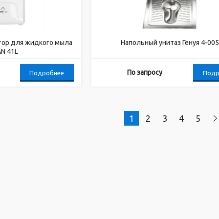
тор для жидкого мыла
Напольный унитаз Генуя 4-005
N 41L
По запросу
Подробнее
Подр
1
2
3
4
5