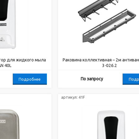
тор для жидкого мыла
Раковина коллективная – 2м антива
N 40L
3-026.2
По запросу
Подробнее
Подр
артикул:
41F