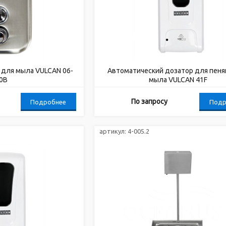
 для мыла VULCAN 06-
Автоматический дозатор для пен
0B
мыла VULCAN 41F
По запросу
Подробнее
Подр
артикул:
4-005.2