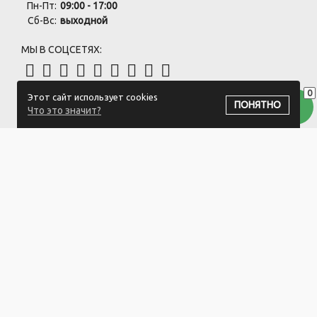
Пн-Пт:
09:00 - 17:00
Сб-Вс:
выходной
МЫ В СОЦСЕТЯХ:
0
Этот сайт использует cookies
ПОДПИСАТЬСЯ НА РАССЫЛКУ
ПОНЯТНО
Что это значит?
ООО "Белый айсберг" УНП:391476396
211500 г. Новополоцк,ул. Еронько, 7а,Витебская область,Беларусь
Логистический центр - г. Минск, ул. Липковская, 9/3
Свидетельство 39146396 от 21.02.2011 Выдано Новополоцким
городским исполнительным комитетом.
© 2023-2025 ООО "Белый айсберг"