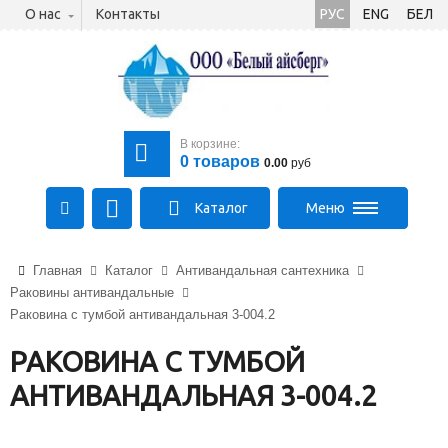
О нас
Контакты
РУС
ENG
БЕЛ
В корзине:
0
товаров
0.00
руб
Каталог
Меню
+375 (21) 475-89-89
Главная
Каталог
Антивандальная сантехника
+375 (29) 710-23-43
Раковины антивандальные
+375 (33) 315-03-03
Раковина с тумбой антивандальная 3-004.2
aysberg-sales@yandex.by
РАКОВИНА С ТУМБОЙ
АНТИВАНДАЛЬНАЯ 3-004.2