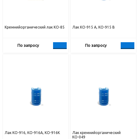
Кремнийорганический лак КО-85
Лак КО-915 А, КО-915 В
По запросу
По запросу
Лак КО-916, КО-916А, КО-916К
Лак кремнийорганический
КО-049