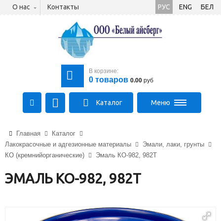
О нас
Контакты
РУС
ENG
БЕЛ
В корзине:
0
товаров
0.00
руб
Каталог
Меню
+375 (21) 475-89-89
Главная
Каталог
+375 (29) 710-23-43
Лакокрасочные и адгезионные материалы
Эмали, лаки, грунты
+375 (33) 315-03-03
КО (кремнийорганические)
Эмаль КО-982, 982Т
aysberg-sales@yandex.by
ЭМАЛЬ КО-982, 982Т