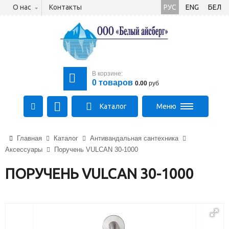
О нас
Контакты
РУС
ENG
БЕЛ
В корзине:
0
товаров
0.00
руб
Каталог
Меню
+375 (21) 475-89-89
Главная
Каталог
Антивандальная сантехника
+375 (29) 710-23-43
Аксессуары
Поручень VULCAN 30-1000
+375 (33) 315-03-03
aysberg-sales@yandex.by
ПОРУЧЕНЬ VULCAN 30-1000