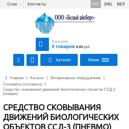
О нас
Контакты
РУС
ENG
БЕЛ
В корзине:
0
товаров
0.00
руб
Каталог
Меню
+375 (21) 475-89-89
Главная
Каталог
Ветеринарное оборудование
+375 (29) 710-23-43
Сеткомёты (сетеметы)
+375 (33) 315-03-03
Средство сковывания движений биологических объектов ССД-3
aysberg-sales@yandex.by
(пневмо)
СРЕДСТВО СКОВЫВАНИЯ
ДВИЖЕНИЙ БИОЛОГИЧЕСКИХ
ОБЪЕКТОВ ССД-3 (ПНЕВМО)