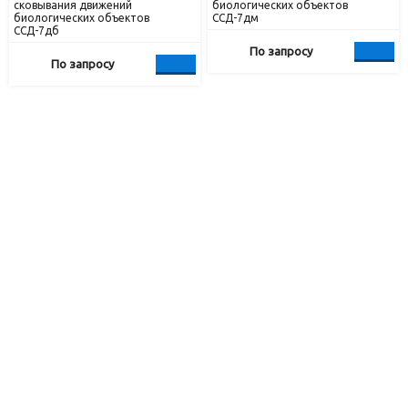
сковывания движений
биологических объектов
биологических объектов
ССД-7дм
ССД-7дб
По запросу
По запросу