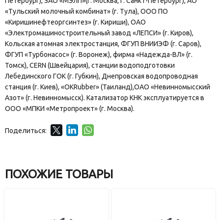
Петербург), ЗАО «МЭЛП»(г. Москва, г. Санкт-Петербург), АО
«Тульский молочный комбинат» (г. Тула), ООО ПО
«Киришинефтеоргсинтез» (г. Кириши), ОАО
«Электромашиностроительный завод «ЛЕПСИ» (г. Киров),
Кольская атомная электростанция, ФГУП ВНИИЭФ (г. Саров),
ФГУП «Турбонасос» (г. Воронеж), фирма «Надежда-ВЛ» (г.
Томск), CERN (Швейцария), станции водоподготовки
Лебединского ГОК (г. Губкин), Днепровская водопроводная
станция (г. Киев), «OKRubber» (Таиланд),ОАО «Невинномысский
Азот» (г. Невинномысск). Катализатор КНК эксплуатируется в
ООО «МПКИ «Метропроект» (г. Москва).
Поделиться:
ПОХОЖИЕ ТОВАРЫ