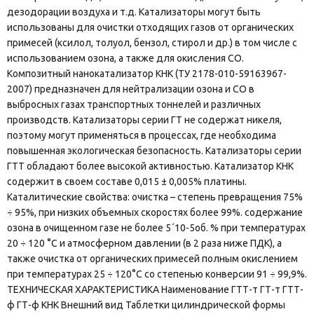
дезодорации воздуха и т.д. Катализаторы могут быть
использованы для очистки отходящих газов от органических
примесей (ксилол, толуол, бензол, стирол и др.) в том числе с
использованием озона, а также для окисления СО.
Композитный нанокатализатор КНК (ТУ 2178-010-59163967-
2007) предназначен для нейтрализации озона и СО в
выбросных газах транспортных тоннелей и различных
производств. Катализаторы серии ГТ не содержат никеля,
поэтому могут применяться в процессах, где необходима
повышенная экологическая безопасность. Катализаторы серии
ГТТ обладают более высокой активностью. Катализатор КНК
содержит в своем составе 0,015 ± 0,005% платины.
Каталитические свойства: очистка – степень превращения 75%
÷ 95%, при низких объемных скоростях более 99%. содержание
озона в очищенном газе не более 5´10-5об. % при температурах
20 ÷ 120 °С и атмосферном давлении (в 2 раза ниже ПДК), а
также очистка от органических примесей полным окислением
при температурах 25 ÷ 120°С со степенью конверсии 91 ÷ 99,9%.
ТЕХНИЧЕСКАЯ ХАРАКТЕРИСТИКА Наименование ГТТ-т ГТ-т ГТТ-
ф ГТ-ф КНК Внешний вид Таблетки цилиндрической формы