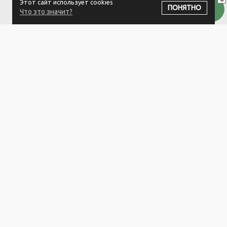
Этот сайт использует cookies
ПОДПИСАТЬСЯ НА РАССЫЛКУ
ПОНЯТНО
Что это значит?
ООО "Белый айсберг" УНП:391476396
211500 г. Новополоцк,ул. Еронько, 7а,Витебская область,Беларусь
Логистический центр - г. Минск, ул. Липковская, 9/3
Свидетельство 39146396 от 21.02.2011 Выдано Новополоцким
городским исполнительным комитетом.
© 2023-2025 ООО "Белый айсберг"
Разработка сайта
ZmitroC.by
™ |
Раскрутка сайта