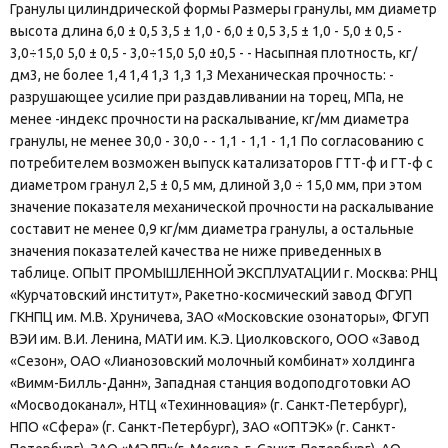
Гранулы цилиндрической формы Размеры гранулы, мм диаметр
высота длина 6,0 ± 0,5 3,5 ± 1,0 - 6,0 ± 0,5 3,5 ± 1,0 - 5,0 ± 0,5 -
3,0÷15,0 5,0 ± 0,5 - 3,0÷15,0 5,0 ±0,5 - - Насыпная плотность, кг/
дм3, не более 1,4 1,4 1,3 1,3 1,3 Механическая прочность: -
разрушающее усилие при раздавливании на торец, МПа, не
менее -индекс прочности на раскалывание, кг/мм диаметра
гранулы, не менее 30,0 - 30,0 - - 1,1 - 1,1 - 1,1 По согласованию с
потребителем возможен выпуск катализаторов ГТТ-ф и ГТ-ф с
диаметром гранул 2,5 ± 0,5 мм, длиной 3,0 ÷ 15,0 мм, при этом
значение показателя механической прочности на раскалывание
составит не менее 0,9 кг/мм диаметра гранулы, а остальные
значения показателей качества не ниже приведенных в
таблице. ОПЫТ ПРОМЫШЛЕННОЙ ЭКСПЛУАТАЦИИ г. Москва: РНЦ
«Курчатовский институт», Ракетно-космический завод ФГУП
ГКНПЦ им. М.В. Хруничева, ЗАО «Московские озонаторы», ФГУП
ВЭИ им. В.И. Ленина, МАТИ им. К.Э. Циолковского, ООО «Завод
«Сезон», ОАО «Лианозовский молочный комбинат» холдинга
«Вимм-Билль-Данн», Западная станция водоподготовки АО
«Мосводоканал», НТЦ «Техинновация» (г. Санкт-Петербург),
НПО «Сфера» (г. Санкт-Петербург), ЗАО «ОПТЭК» (г. Санкт-