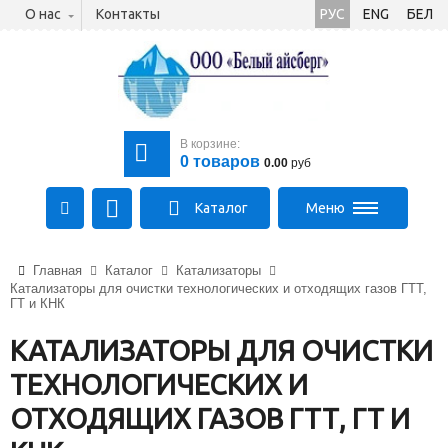
О нас
Контакты
РУС
ENG
БЕЛ
В корзине:
0
товаров
0.00
руб
Каталог
Меню
+375 (21) 475-89-89
Главная
Каталог
Катализаторы
+375 (29) 710-23-43
Катализаторы для очистки технологических и отходящих газов ГТТ,
+375 (33) 315-03-03
ГТ и КНК
aysberg-sales@yandex.by
КАТАЛИЗАТОРЫ ДЛЯ ОЧИСТКИ
ТЕХНОЛОГИЧЕСКИХ И
ОТХОДЯЩИХ ГАЗОВ ГТТ, ГТ И