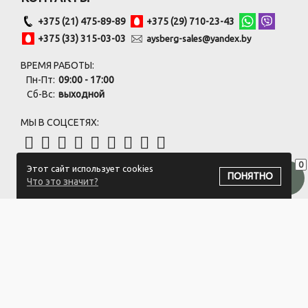
+375 (21) 475-89-89
+375 (29) 710-23-43
+375 (33) 315-03-03
aysberg-sales@yandex.by
ВРЕМЯ РАБОТЫ:
Пн-Пт:
09:00 - 17:00
Сб-Вс:
выходной
МЫ В СОЦСЕТЯХ:
0
Этот сайт использует cookies
ПОДПИСАТЬСЯ НА РАССЫЛКУ
ПОНЯТНО
Что это значит?
ООО "Белый айсберг" УНП:391476396
211500 г. Новополоцк,ул. Еронько, 7а,Витебская область,Беларусь
Логистический центр - г. Минск, ул. Липковская, 9/3
Свидетельство 39146396 от 21.02.2011 Выдано Новополоцким
городским исполнительным комитетом.