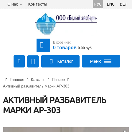
О нас
Контакты
РУС
ENG
БЕЛ
В корзине:
0
товаров
0.00
руб
Каталог
Меню
+375 (21) 475-89-89
Главная
Каталог
Прочее
+375 (29) 710-23-43
Активный разбавитель марки АР-303
+375 (33) 315-03-03
aysberg-sales@yandex.by
АКТИВНЫЙ РАЗБАВИТЕЛЬ
МАРКИ АР-303