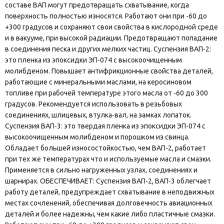
составе ВАП могут предотвращать схватывание, когда
поверхность полностью износятся. Работают они при -60 до
+300 градусов и сохраняют свои свойства в кислородной среде
и в вакууме, при высокой радиации. Предотвращают попадание
в соединения песка и других мелких частиц. Суспензия ВАП-2:
это пленка из эпоксидки ЭП-074 с высокоочищенным
молибденом. Повышает антифрикционные свойства деталей,
работающие с минеральными маслами, на керосиновом
топливе при рабочей температуре этого масла от -60 до 300
градусов. Рекомендуется использовать в резьбовых
соединениях, шлицевых, втулка-вал, на замках лопаток.
Суспензия ВАП-3: это твердая пленка из эпоксидки ЭП-074 с
высокоочищенным молибденом и порошком из свинца.
Обладает большей износостойкостью, чем ВАП-2, работает
при тех же температурах что и используемые масла и смазки.
Применяется в сильно нагруженных узлах, соединениях и
шарнирах. ОБЕСПЕЧИВАЕТ: Суспензия ВАП-2, ВАП-3 облегчает
работу деталей, предупреждает схватывание в неподвижных
местах сочленений, обеспечивая долговечность авиационных
деталей и более надежны, чем какие либо пластичные смазки.