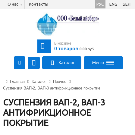
О нас
Контакты
РУС
ENG
БЕЛ
В корзине:
0
товаров
0.00
руб
Каталог
Меню
+375 (21) 475-89-89
Главная
Каталог
Прочее
+375 (29) 710-23-43
Суспензия ВАП-2, ВАП-3 антифрикционное покрытие
+375 (33) 315-03-03
aysberg-sales@yandex.by
СУСПЕНЗИЯ ВАП-2, ВАП-3
АНТИФРИКЦИОННОЕ
ПОКРЫТИЕ