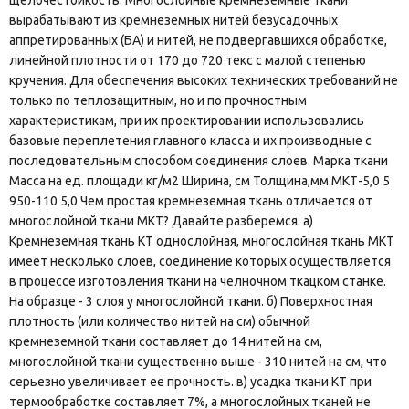
щелочестойкость. Многослойные кремнеземные ткани
вырабатывают из кремнеземных нитей безусадочных
аппретированных (БА) и нитей, не подвергавшихся обработке,
линейной плотности от 170 до 720 текс с малой степенью
кручения. Для обеспечения высоких технических требований не
только по теплозащитным, но и по прочностным
характеристикам, при их проектировании использовались
базовые переплетения главного класса и их производные с
последовательным способом соединения слоев. Марка ткани
Масса на ед. площади кг/м2 Ширина, см Толщина,мм МКТ-5,0 5
950-110 5,0 Чем простая кремнеземная ткань отличается от
многослойной ткани МКТ? Давайте разберемся. а)
Кремнеземная ткань КТ однослойная, многослойная ткань МКТ
имеет несколько слоев, соединение которых осуществляется
в процессе изготовления ткани на челночном ткацком станке.
На образце - 3 слоя у многослойной ткани. б) Поверхностная
плотность (или количество нитей на см) обычной
кремнеземной ткани составляет до 14 нитей на см,
многослойной ткани существенно выше - 310 нитей на см, что
серьезно увеличивает ее прочность. в) усадка ткани КТ при
термообработке составляет 7%, а многослойных тканей не