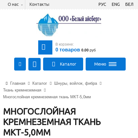
О нас
Контакты
РУС
ENG
БЕЛ
В корзине:
0
товаров
0.00
руб
Каталог
Меню
+375 (21) 475-89-89
Главная
Каталог
Шнуры, войлок, фибра
+375 (29) 710-23-43
Ткань кремнеземная
+375 (33) 315-03-03
Многослойная кремнеземная ткань МКТ-5,0мм
aysberg-sales@yandex.by
МНОГОСЛОЙНАЯ
КРЕМНЕЗЕМНАЯ ТКАНЬ
МКТ-5,0ММ