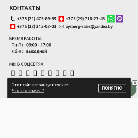
КОНТАКТЫ
+375 (21) 475-89-89
+375 (29) 710-23-43
+375 (33) 315-03-03
aysberg-sales@yandex.by
ВРЕМЯ РАБОТЫ:
Пн-Пт:
09:00 - 17:00
Сб-Вс:
выходной
МЫ В СОЦСЕТЯХ:
0
Этот сайт использует cookies
ПОДПИСАТЬСЯ НА РАССЫЛКУ
ПОНЯТНО
Что это значит?
ООО "Белый айсберг" УНП:391476396
211500 г. Новополоцк,ул. Еронько, 7а,Витебская область,Беларусь
Логистический центр - г. Минск, ул. Липковская, 9/3
Свидетельство 39146396 от 21.02.2011 Выдано Новополоцким