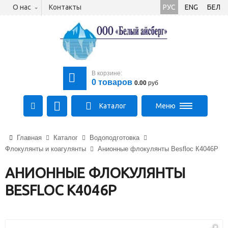
О нас
Контакты
РУС
ENG
БЕЛ
В корзине:
0
товаров
0.00
руб
Каталог
Меню
+375 (21) 475-89-89
Главная
Каталог
Водоподготовка
+375 (29) 710-23-43
Флокулянты и коагулянты
Анионные флокулянты Besfloc К4046Р
+375 (33) 315-03-03
aysberg-sales@yandex.by
АНИОННЫЕ ФЛОКУЛЯНТЫ
BESFLOC К4046Р