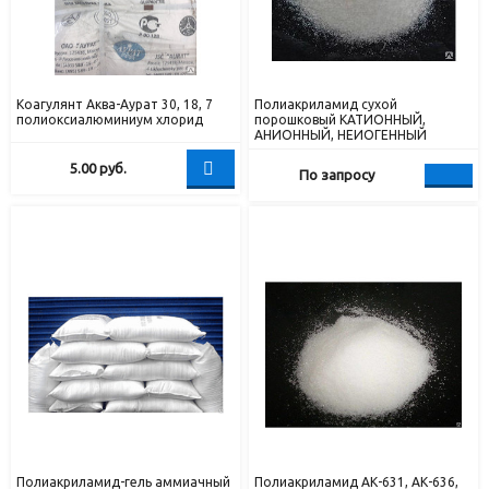
Коагулянт Аква-Аурат 30, 18, 7
Полиакриламид сухой
полиоксиалюминиум хлорид
порошковый КАТИОННЫЙ,
АНИОННЫЙ, НЕИОГЕННЫЙ
5.00
руб.
По запросу
Полиакриламид-гель аммиачный
Полиакриламид АК-631, АК-636,