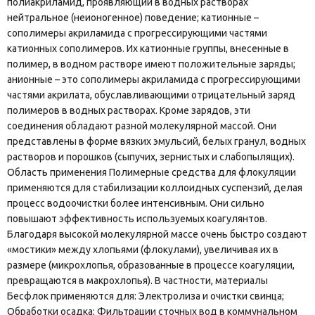
полиакриламид, проявляющий в водных растворах
нейтральное (неионогенное) поведение; катионные –
сополимеры акриламида с прогрессирующими частями
катионных сополимеров. Их катионные группы, внесенные в
полимер, в водном растворе имеют положительные заряды;
анионные – это сополимеры акриламида с прогрессирующими
частями акрилата, обуславливающими отрицательный заряд
полимеров в водных растворах. Кроме зарядов, эти
соединения обладают разной молекулярной массой. Они
представлены в форме вязких эмульсий, белых гранул, водных
растворов и порошков (сыпучих, зернистых и слабопылящих).
Область применения Полимерные средства для флокуляции
применяются для стабилизации коллоидных суспензий, делая
процесс водоочистки более интенсивным. Они сильно
повышают эффективность используемых коагулянтов.
Благодаря высокой молекулярной массе очень быстро создают
«мостики» между хлопьями (флокулами), увеличивая их в
размере (микрохлопья, образованные в процессе коагуляции,
превращаются в макрохлопья). В частности, материалы
Бесфлок применяются для: Электролиза и очистки свинца;
Обработки осадка; Фильтрации сточных вод в коммунальном