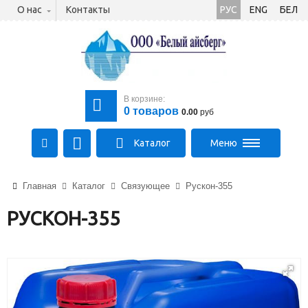
О нас
Контакты
РУС
ENG
БЕЛ
В корзине:
0
товаров
0.00
руб
Каталог
Меню
+375 (21) 475-89-89
Главная
Каталог
Связующее
Рускон-355
+375 (29) 710-23-43
+375 (33) 315-03-03
РУСКОН-355
aysberg-sales@yandex.by