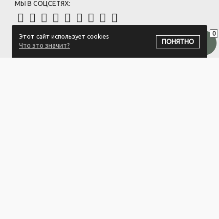
МЫ В СОЦСЕТЯХ:
0
Этот сайт использует cookies
ПОДПИСАТЬСЯ НА РАССЫЛКУ
ПОНЯТНО
Что это значит?
ООО "Белый айсберг" УНП:391476396
211500 г. Новополоцк,ул. Еронько, 7а,Витебская область,Беларусь
Логистический центр - г. Минск, ул. Липковская, 9/3
Свидетельство 39146396 от 21.02.2011 Выдано Новополоцким
городским исполнительным комитетом.
© 2023-2025 ООО "Белый айсберг"
Разработка сайта
ZmitroC.by
™ |
Раскрутка сайта