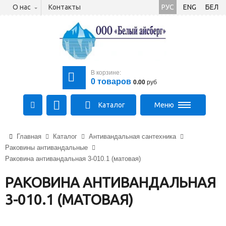
О нас
Контакты
РУС
ENG
БЕЛ
В корзине:
0
товаров
0.00
руб
Каталог
Меню
+375 (21) 475-89-89
Главная
Каталог
Антивандальная сантехника
+375 (29) 710-23-43
Раковины антивандальные
+375 (33) 315-03-03
Раковина антивандальная 3-010.1 (матовая)
aysberg-sales@yandex.by
РАКОВИНА АНТИВАНДАЛЬНАЯ
3-010.1 (МАТОВАЯ)