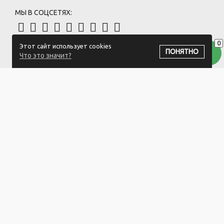
МЫ В СОЦСЕТЯХ:
0
Этот сайт использует cookies
ПОДПИСАТЬСЯ НА РАССЫЛКУ
ПОНЯТНО
Что это значит?
ООО "Белый айсберг" УНП:391476396
211500 г. Новополоцк,ул. Еронько, 7а,Витебская область,Беларусь
Логистический центр - г. Минск, ул. Липковская, 9/3
Свидетельство 39146396 от 21.02.2011 Выдано Новополоцким
городским исполнительным комитетом.
© 2023-2025 ООО "Белый айсберг"
Разработка сайта
ZmitroC.by
™ |
Раскрутка сайта