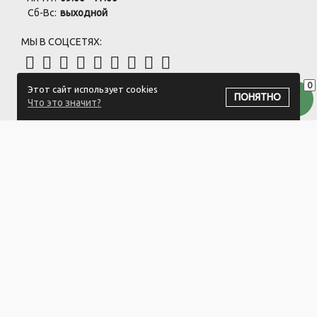
Сб-Вс:
выходной
МЫ В СОЦСЕТЯХ:
0
Этот сайт использует cookies
ПОДПИСАТЬСЯ НА РАССЫЛКУ
ПОНЯТНО
Что это значит?
ООО "Белый айсберг" УНП:391476396
211500 г. Новополоцк,ул. Еронько, 7а,Витебская область,Беларусь
Логистический центр - г. Минск, ул. Липковская, 9/3
Свидетельство 39146396 от 21.02.2011 Выдано Новополоцким
городским исполнительным комитетом.
© 2023-2025 ООО "Белый айсберг"