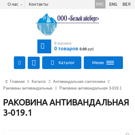
О нас
Контакты
РУС
ENG
БЕЛ
В корзине:
0
товаров
0.00
руб
Каталог
Меню
+375 (21) 475-89-89
Главная
Каталог
Антивандальная сантехника
+375 (29) 710-23-43
Раковины антивандальные
Раковина антивандальная 3-019.1
+375 (33) 315-03-03
aysberg-sales@yandex.by
РАКОВИНА АНТИВАНДАЛЬНАЯ
3-019.1