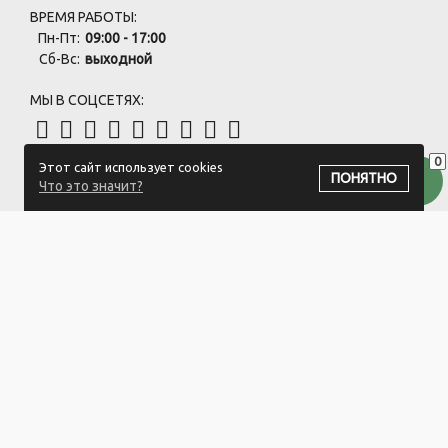
ВРЕМЯ РАБОТЫ:
Пн-Пт:
09:00 - 17:00
Сб-Вс:
выходной
МЫ В СОЦСЕТЯХ:
0
Этот сайт использует cookies
ПОДПИСАТЬСЯ НА РАССЫЛКУ
ПОНЯТНО
Что это значит?
ООО "Белый айсберг" УНП:391476396
211500 г. Новополоцк,ул. Еронько, 7а,Витебская область,Беларусь
Логистический центр - г. Минск, ул. Липковская, 9/3
Свидетельство 39146396 от 21.02.2011 Выдано Новополоцким
городским исполнительным комитетом.