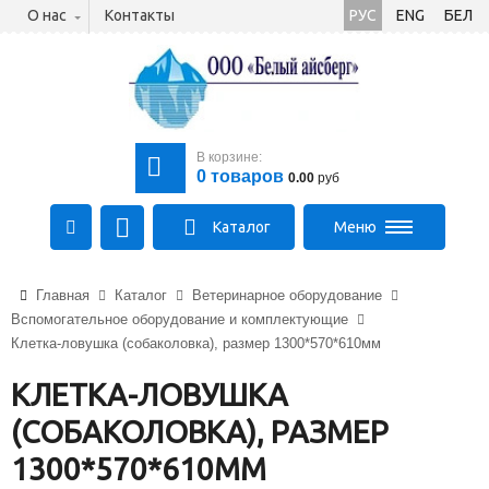
О нас
Контакты
РУС
ENG
БЕЛ
В корзине:
0
товаров
0.00
руб
Каталог
Меню
+375 (21) 475-89-89
Главная
Каталог
Ветеринарное оборудование
+375 (29) 710-23-43
Вспомогательное оборудование и комплектующие
+375 (33) 315-03-03
Клетка-ловушка (собаколовка), размер 1300*570*610мм
aysberg-sales@yandex.by
КЛЕТКА-ЛОВУШКА
(СОБАКОЛОВКА), РАЗМЕР
1300*570*610ММ