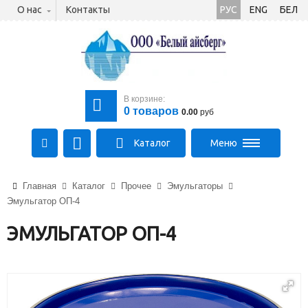
О нас
Контакты
РУС
ENG
БЕЛ
В корзине:
0
товаров
0.00
руб
Каталог
Меню
+375 (21) 475-89-89
Главная
Каталог
Прочее
Эмульгаторы
+375 (29) 710-23-43
Эмульгатор ОП-4
+375 (33) 315-03-03
aysberg-sales@yandex.by
ЭМУЛЬГАТОР ОП-4