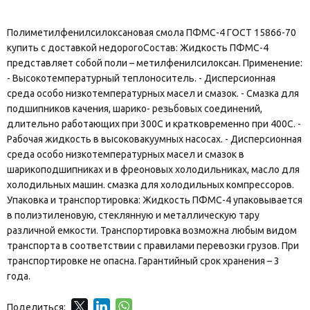
Полиметилфенилсилоксановая смола ПФМС-4 ГОСТ 15866-70
купить с доставкой недорогоСостав: Жидкость ПФМС-4
представляет собой поли – метилфенилсилоксан. Применение:
- Высокотемпературный теплоноситель. - Дисперсионная
среда особо низкотемпературных масел и смазок. - Смазка для
подшипников качения, шарико- резьбовых соединений,
длительно работающих при 300С и кратковременно при 400С. -
Рабочая жидкость в высоковакуумных насосах. - Дисперсионная
среда особо низкотемпературных масел и смазок в
шарикоподшипниках и в фреоновых холодильниках, масло для
холодильных машин. смазка для холодильных компрессоров.
Упаковка и транспортировка: Жидкость ПФМС-4 упаковывается
в полиэтиленовую, стеклянную и металлическую тару
различной емкости. Транспортировка возможна любым видом
транспорта в соответствии с правилами перевозки грузов. При
транспортировке не опасна. Гарантийный срок хранения – 3
года.
Поделиться: