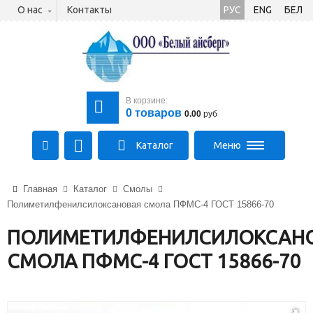
О нас
Контакты
РУС
ENG
БЕЛ
В корзине:
0
товаров
0.00
руб
Каталог
Меню
+375 (21) 475-89-89
Главная
Каталог
Смолы
+375 (29) 710-23-43
Полиметилфенилсилоксановая смола ПФМС-4 ГОСТ 15866-70
+375 (33) 315-03-03
aysberg-sales@yandex.by
ПОЛИМЕТИЛФЕНИЛСИЛОКСАН
СМОЛА ПФМС-4 ГОСТ 15866-70