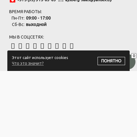
ВРЕМЯ РАБОТЫ:
Пн-Пт:
09:00 - 17:00
Сб-Вс:
выходной
МЫ В СОЦСЕТЯХ:
0
Этот сайт использует cookies
ПОДПИСАТЬСЯ НА РАССЫЛКУ
ПОНЯТНО
Что это значит?
ООО "Белый айсберг" УНП:391476396
211500 г. Новополоцк,ул. Еронько, 7а,Витебская область,Беларусь
Логистический центр - г. Минск, ул. Липковская, 9/3
Свидетельство 39146396 от 21.02.2011 Выдано Новополоцким
городским исполнительным комитетом.