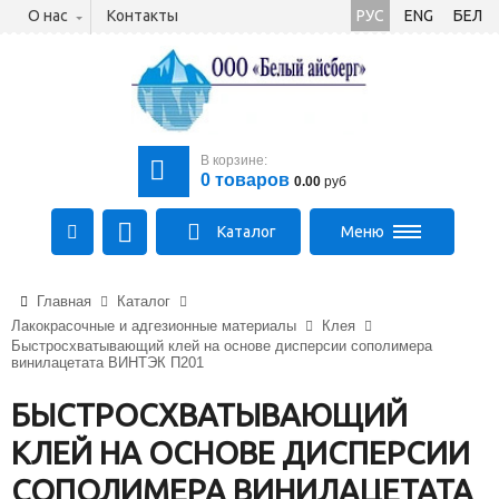
О нас
Контакты
РУС
ENG
БЕЛ
В корзине:
0
товаров
0.00
руб
Каталог
Меню
+375 (21) 475-89-89
Главная
Каталог
+375 (29) 710-23-43
Лакокрасочные и адгезионные материалы
Клея
+375 (33) 315-03-03
Быстросхватывающий клей на основе дисперсии сополимера
aysberg-sales@yandex.by
винилацетата ВИНТЭК П201
БЫСТРОСХВАТЫВАЮЩИЙ
КЛЕЙ НА ОСНОВЕ ДИСПЕРСИИ
СОПОЛИМЕРА ВИНИЛАЦЕТАТА