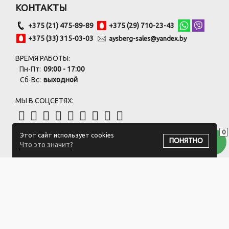
КОНТАКТЫ
+375 (21) 475-89-89
+375 (29) 710-23-43
+375 (33) 315-03-03
aysberg-sales@yandex.by
ВРЕМЯ РАБОТЫ:
Пн-Пт:
09:00 - 17:00
Сб-Вс:
выходной
МЫ В СОЦСЕТЯХ:
0
Этот сайт использует cookies
ПОДПИСАТЬСЯ НА РАССЫЛКУ
ПОНЯТНО
Что это значит?
ООО "Белый айсберг" УНП:391476396
211500 г. Новополоцк,ул. Еронько, 7а,Витебская область,Беларусь
Логистический центр - г. Минск, ул. Липковская, 9/3
Свидетельство 39146396 от 21.02.2011 Выдано Новополоцким