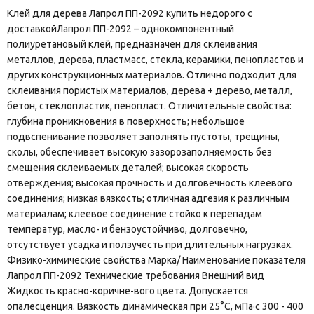
Клей для дерева Лапрол ПП-2092 купить недорого с
доставкойЛапрол ПП-2092 – однокомпонентный
полиуретановый клей, предназначен для склеивания
металлов, дерева, пластмасс, стекла, керамики, пенопластов и
других конструкционных материалов. Отлично подходит для
склеивания пористых материалов, дерева + дерево, металл,
бетон, стеклопластик, пенопласт. Отличительные свойства:
глубина проникновения в поверхность; небольшое
подвспенивание позволяет заполнять пустоты, трещины,
сколы, обеспечивает высокую зазорозаполняемость без
смещения склеиваемых деталей; высокая скорость
отверждения; высокая прочность и долговечность клеевого
соединения; низкая вязкость; отличная адгезия к различным
материалам; клеевое соединение стойко к перепадам
температур, масло- и бензоустойчиво, долговечно,
отсутствует усадка и ползучесть при длительных нагрузках.
Физико-химические свойства Марка/ Наименование показателя
Лапрол ПП-2092 Технические требования Внешний вид
Жидкость красно-коричне-вого цвета. Допускается
опалесценция. Вязкость динамическая при 25°С, мПа·с 300 - 400