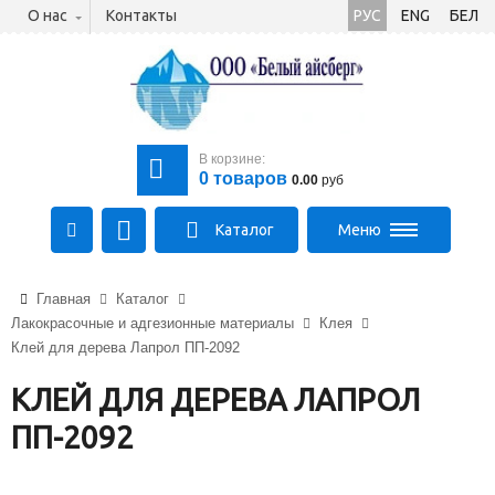
О нас
Контакты
РУС
ENG
БЕЛ
В корзине:
0
товаров
0.00
руб
Каталог
Меню
+375 (21) 475-89-89
Главная
Каталог
+375 (29) 710-23-43
Лакокрасочные и адгезионные материалы
Клея
+375 (33) 315-03-03
Клей для дерева Лапрол ПП-2092
aysberg-sales@yandex.by
КЛЕЙ ДЛЯ ДЕРЕВА ЛАПРОЛ
ПП-2092