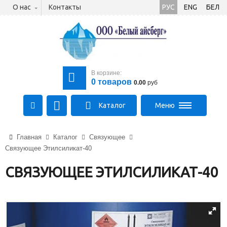
О нас
Контакты
РУС
ENG
БЕЛ
В корзине:
0
товаров
0.00
руб
Каталог
Меню
+375 (21) 475-89-89
Главная
Каталог
Связующее
+375 (29) 710-23-43
Связующее Этилсиликат-40
+375 (33) 315-03-03
aysberg-sales@yandex.by
СВЯЗУЮЩЕЕ ЭТИЛСИЛИКАТ-40