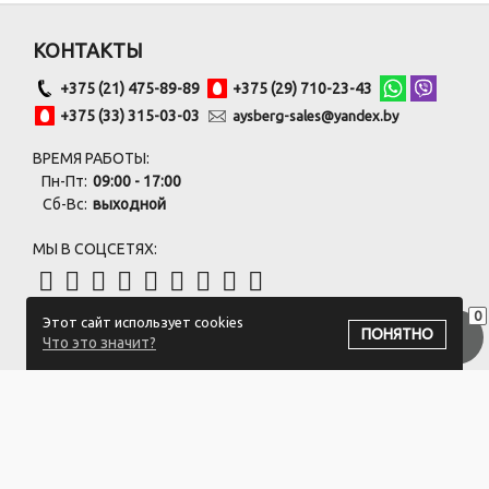
КОНТАКТЫ
+375 (21) 475-89-89
+375 (29) 710-23-43
+375 (33) 315-03-03
aysberg-sales@yandex.by
ВРЕМЯ РАБОТЫ:
Пн-Пт:
09:00 - 17:00
Сб-Вс:
выходной
МЫ В СОЦСЕТЯХ:
0
Этот сайт использует cookies
ПОДПИСАТЬСЯ НА РАССЫЛКУ
ПОНЯТНО
Что это значит?
ООО "Белый айсберг" УНП:391476396
211500 г. Новополоцк,ул. Еронько, 7а,Витебская область,Беларусь