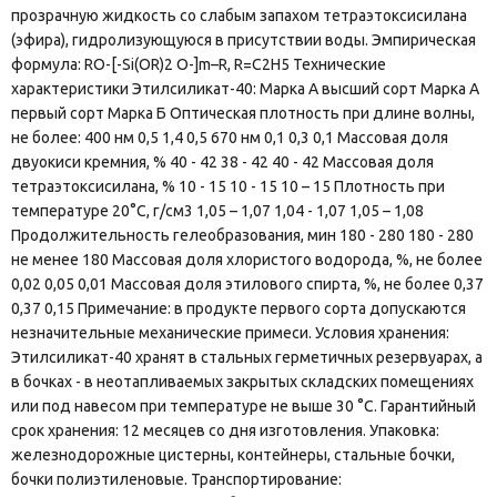
прозрачную жидкость со слабым запахом тетраэтоксисилана
(эфира), гидролизующуюся в присутствии воды. Эмпирическая
формула: RO-[-Si(OR)2 O-]m–R, R=C2H5 Технические
характеристики Этилсиликат-40: Марка А высший сорт Марка А
первый сорт Марка Б Оптическая плотность при длине волны,
не более: 400 нм 0,5 1,4 0,5 670 нм 0,1 0,3 0,1 Массовая доля
двуокиси кремния, % 40 - 42 38 - 42 40 - 42 Массовая доля
тетраэтоксисилана, % 10 - 15 10 - 15 10 – 15 Плотность при
температуре 20°С, г/см3 1,05 – 1,07 1,04 - 1,07 1,05 – 1,08
Продолжительность гелеобразования, мин 180 - 280 180 - 280
не менее 180 Массовая доля хлористого водорода, %, не более
0,02 0,05 0,01 Массовая доля этилового спирта, %, не более 0,37
0,37 0,15 Примечание: в продукте первого сорта допускаются
незначительные механические примеси. Условия хранения:
Этилсиликат-40 хранят в стальных герметичных резервуарах, а
в бочках - в неотапливаемых закрытых складских помещениях
или под навесом при температуре не выше 30 °С. Гарантийный
срок хранения: 12 месяцев со дня изготовления. Упаковка:
железнодорожные цистерны, контейнеры, стальные бочки,
бочки полиэтиленовые. Транспортирование: