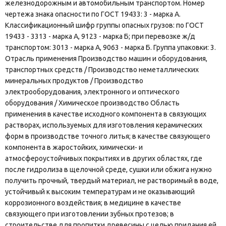
железнодорожным и автомобильным транспортом. Номер
чертежа знака опасности по ГОСТ 19433: 3 - марка А.
Классификационный шифр группы опасных грузов: по ГОСТ
19433 - 3313 - марка А, 9123 - марка Б; при перевозке ж/д
транспортом: 3013 - марка А, 9063 - марка Б. Группа упаковки: 3.
Отрасль применения Производство машин и оборудования,
транспортных средств / Производство неметаллических
минеральных продуктов / Производство
электрооборудования, электронного и оптического
оборудования / Химическое производство Область
применения в качестве исходного компонента в связующих
растворах, используемых для изготовления керамических
форм в производстве точного литья; в качестве связующего
компонента в жаростойких, химически- и
атмосфероустойчивых покрытиях и в других областях, где
после гидролиза в щелочной среде, сушки или обжига нужно
получить прочный, твердый материал, не растворимый в воде,
устойчивый к высоким температурам и не оказывающий
коррозионного воздействия; в медицине в качестве
связующего при изготовлении зубных протезов; в
строительстве для пропитки древесины с целью придания ей