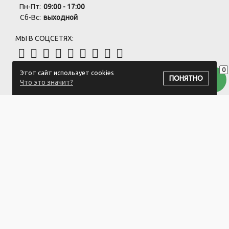
Пн-Пт:
09:00 - 17:00
Сб-Вс:
выходной
МЫ В СОЦСЕТЯХ:
0
Этот сайт использует cookies
ПОДПИСАТЬСЯ НА РАССЫЛКУ
ПОНЯТНО
Что это значит?
ООО "Белый айсберг" УНП:391476396
211500 г. Новополоцк,ул. Еронько, 7а,Витебская область,Беларусь
Логистический центр - г. Минск, ул. Липковская, 9/3
Свидетельство 39146396 от 21.02.2011 Выдано Новополоцким
городским исполнительным комитетом.
© 2023-2025 ООО "Белый айсберг"