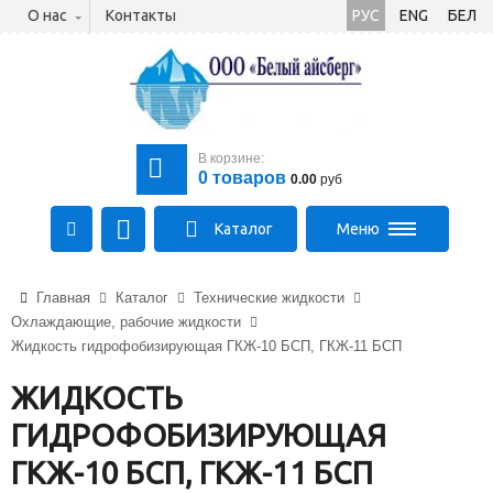
О нас
Контакты
РУС
ENG
БЕЛ
В корзине:
0
товаров
0.00
руб
Каталог
Меню
+375 (21) 475-89-89
Главная
Каталог
Технические жидкости
+375 (29) 710-23-43
Охлаждающие, рабочие жидкости
+375 (33) 315-03-03
Жидкость гидрофобизирующая ГКЖ-10 БСП, ГКЖ-11 БСП
aysberg-sales@yandex.by
ЖИДКОСТЬ
ГИДРОФОБИЗИРУЮЩАЯ
ГКЖ-10 БСП, ГКЖ-11 БСП