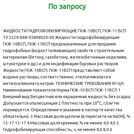
По запросу
ЖИДКОСТИ ГИДРОФОБИЗИРУЮЩИЕ ГКЖ-10БСП, ГКЖ-11 БСП
ТУ 2229-068-05808020-00 Жидкости гидрофобизирующие
ГКЖ-10БСП, ГКЖ-11БСП предназначенные для придания
гидрофобных (водоотталкивающих) свойств строительным
материалам (бетону, газобетону, железобетонным изделиям,
штукатурке и др.) и для модификации буровых растворов.
Жидкости ГКЖ-10БСП, ГКЖ-11БСП представляют собой
водные растворы, соответственно, этилсиликоната и
метилсиликоната натрия. ТЕХНИЧЕСКИЕ ТРЕБОВАНИЯ № п/п
Наименование показателя Норма ГКЖ-10 БСП ГКЖ-11БСП 1
Внешний вид Бесцветная или окрашенная жидкость без осадка.
Допускается опалесценция 2 Плотность при 20°С, г/см³ Не
нормируется. Определение и указание в паспорте качества
обязательно. 3 Массовая доля щелочи (в пересчете на NaOH), %
13-17 13-17 4 Массовая доля кремния, % не менее 4,0 4,0 5
Гидрофобизирующая способность, ч, не менее 8,0 8,0 6