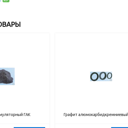
ОВАРЫ
умуляторный ГАК
Графит алюмокарбидкремниевый