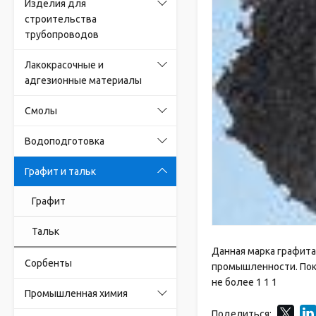
Изделия для
строительства
трубопроводов
Лакокрасочные и
адгезионные материалы
Смолы
Водоподготовка
Графит и тальк
Графит
Тальк
Данная марка графита
Сорбенты
промышленности. Показ
не более 1 1 1
Промышленная химия
Поделиться: