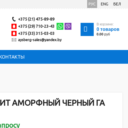
РУС
ENG
БЕЛ
+375 (21) 475-89-89
В корзине:
+375 (29) 710-23-43
0
товаров
+375 (33) 315-03-03
0.00
руб
aysberg-sales@yandex.by
КОНТАКТЫ
ИТ АМОРФНЫЙ ЧЕРНЫЙ ГА
апросу