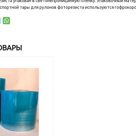
иста упакован в светонепроницаемую пленку. Упаковочный матери
нспортной тары для рулонов фоторезиста используются гофрокоро
ОВАРЫ