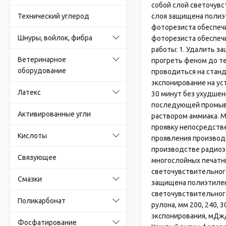
собой слой светочув
Технический углерод
слоя защищена полиэт
фоторезиста обеспечи
Шнуры, войлок, фибра
фоторезиста обеспечи
работы: 1. Удалить з
Ветеринарное
прогреть феном до те
оборудование
проводиться на станд
экспонирование на у
Латекс
30 минут без ухудшен
последующей промывк
Активированные угли
раствором аммиака. 
проявку непосредств
Кислоты
проявления производ
производстве радиоэ
Связующее
многослойных печатны
светочувствительног
Смазки
защищена полиэтилен
светочувствительног
Поликарбонат
рулона, мм 200, 240, 
экспонирования, мДж
Фосфатирование