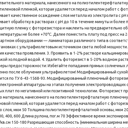
ствительного материала, нанесенного на полиэтилентерефталатн
иленовой пленкой, которая удаляется перед началом работ с фо
вает качественное осаждение слоя металла из электролита c pH 
вает обработку в растворах с pH до 10 в течение минуты и более
ащитную пленку с фоторезистора и наклеить на предварительно 
мпературы не более +70℃. Далее поместить плату под пресс на 2-3
артном оборудовании — ламинаторах различного типа в соответст
становках с ультрафиолетовым источником света любой мощности.
ия качества проявления. 3. Проявить в 1-2% растворе кальциниро
ой холодной водой. 4. Удалить фоторезист в 5-20% водном раств
Меры предосторожности: Избегайте попадания прямых солнечных 
енно после облучения ультрафиолетом! Модифицированный сух
ится по ТУ 6-43-1568-93. Модифицированный пленочный фоторез
лектронной аппаратуры на этапах получения электропроводящих 
х плат по негативной или позитивной технологии. Фоторезист п
о материала, нанесенного на полиэтилентерефталатную пленочну
овой пленкой, которая удаляется перед началом работ с фоторе
о слоя, мкм 50 Толщина полиэтилентерефталатной основы, мкм 2
300, 400, 600 Длина рулона, пог.м 70 Эффективное время экспониров
/кв.см 150-180 Разрешающая способность (минимальная ширина 