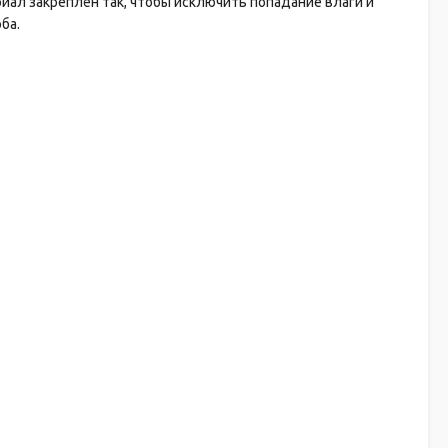
ал закреплён так, чтобы исключить попадание влаги и
ба.