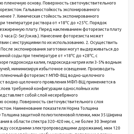
ую пленочную основу. Поверхность светочувствительного
торезистом. Гальваностойкость экспонированного
менее 7. Химическая стойкость экспонированного
 при температуре раствора от +18℃ до +25℃. Порядок
обезжиренную плату. Перед наклеиванием фоторезиста плату
 часа (2-5кг/см.кв.). Нанесение фоторезиста может
вии с инструкциями по их использованию. 2. Осуществить
 После экспонирования заготовки могут выдерживаться до
ванной соды при температуре от +18℃ до +28℃, с
оре гидроксида калия, гидроксида натрия или 3-5% водным
лучей, минимизируя избыточное освещение. Производить
ой пленочный фоторезист МПФ-ВЩ водно-щелочного
ист водно-щелочного проявления МФП-ВЩ применяется в
слоев требуемой конфигурации однослойных или
редставляет собой слой несеребряного
ю основу. Поверхность светочувствительного слоя
зистом. Наименование показателя Норма Толщина
0 Толщина защитной полиэтиленовой пленки, мкм 35 Ширина
ания в области спектра 320-420 нм, с, не более 30 Энергия
между соседними электропроводящими дорожками), мкм 120