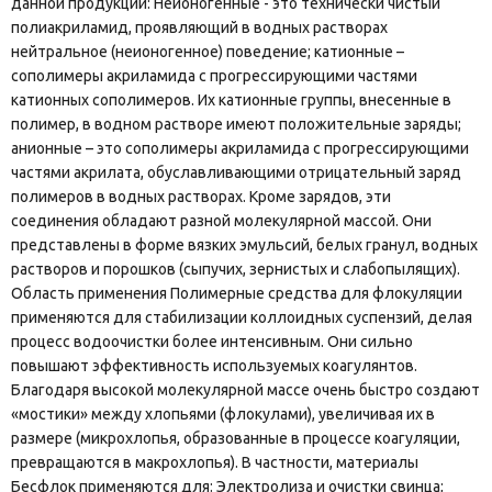
данной продукции: Неионогенные - это технически чистый
полиакриламид, проявляющий в водных растворах
нейтральное (неионогенное) поведение; катионные –
сополимеры акриламида с прогрессирующими частями
катионных сополимеров. Их катионные группы, внесенные в
полимер, в водном растворе имеют положительные заряды;
анионные – это сополимеры акриламида с прогрессирующими
частями акрилата, обуславливающими отрицательный заряд
полимеров в водных растворах. Кроме зарядов, эти
соединения обладают разной молекулярной массой. Они
представлены в форме вязких эмульсий, белых гранул, водных
растворов и порошков (сыпучих, зернистых и слабопылящих).
Область применения Полимерные средства для флокуляции
применяются для стабилизации коллоидных суспензий, делая
процесс водоочистки более интенсивным. Они сильно
повышают эффективность используемых коагулянтов.
Благодаря высокой молекулярной массе очень быстро создают
«мостики» между хлопьями (флокулами), увеличивая их в
размере (микрохлопья, образованные в процессе коагуляции,
превращаются в макрохлопья). В частности, материалы
Бесфлок применяются для: Электролиза и очистки свинца;