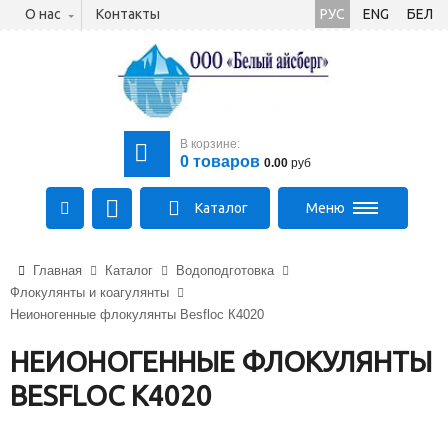
О нас
Контакты
РУС
ENG
БЕЛ
В корзине:
0
товаров
0.00
руб
Каталог
Меню
+375 (21) 475-89-89
Главная
Каталог
Водоподготовка
+375 (29) 710-23-43
Флокулянты и коагулянты
+375 (33) 315-03-03
Неионогенные флокулянты Besfloc К4020
aysberg-sales@yandex.by
НЕИОНОГЕННЫЕ ФЛОКУЛЯНТЫ
BESFLOC К4020