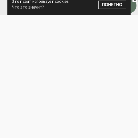
Этот сайт использует cookies
ПОДПИСАТЬСЯ НА РАССЫЛКУ
ПОНЯТНО
Что это значит?
ООО "Белый айсберг" УНП:391476396
211500 г. Новополоцк,ул. Еронько, 7а,Витебская область,Беларусь
Логистический центр - г. Минск, ул. Липковская, 9/3
Свидетельство 39146396 от 21.02.2011 Выдано Новополоцким
городским исполнительным комитетом.
© 2023-2025 ООО "Белый айсберг"
Разработка сайта
ZmitroC.by
™ |
Раскрутка сайта