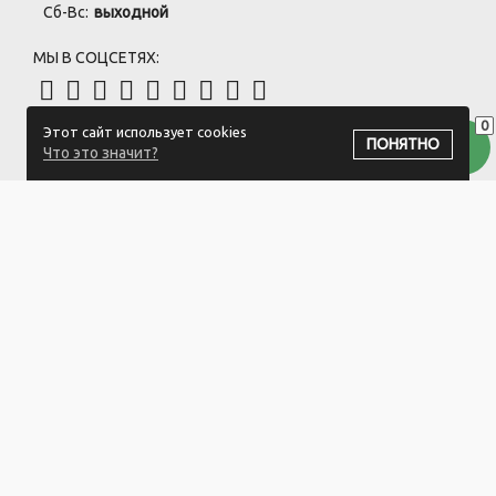
Сб-Вс:
выходной
МЫ В СОЦСЕТЯХ:
0
Этот сайт использует cookies
ПОДПИСАТЬСЯ НА РАССЫЛКУ
ПОНЯТНО
Что это значит?
ООО "Белый айсберг" УНП:391476396
211500 г. Новополоцк,ул. Еронько, 7а,Витебская область,Беларусь
Логистический центр - г. Минск, ул. Липковская, 9/3
Свидетельство 39146396 от 21.02.2011 Выдано Новополоцким
городским исполнительным комитетом.
© 2023-2025 ООО "Белый айсберг"
Разработка сайта
ZmitroC.by
™ |
Раскрутка сайта