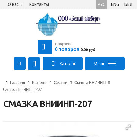
О нас
Контакты
РУС
ENG
БЕЛ
В корзине:
0
товаров
0.00
руб
Каталог
Меню
+375 (21) 475-89-89
Главная
Каталог
Смазки
Смазки ВНИИНП
+375 (29) 710-23-43
Смазка ВНИИНП-207
+375 (33) 315-03-03
aysberg-sales@yandex.by
СМАЗКА ВНИИНП-207