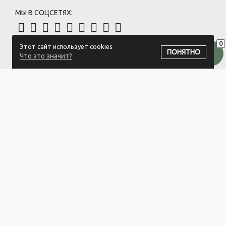
МЫ В СОЦСЕТЯХ:
0
Этот сайт использует cookies
ПОДПИСАТЬСЯ НА РАССЫЛКУ
ПОНЯТНО
Что это значит?
ООО "Белый айсберг" УНП:391476396
211500 г. Новополоцк,ул. Еронько, 7а,Витебская область,Беларусь
Логистический центр - г. Минск, ул. Липковская, 9/3
Свидетельство 39146396 от 21.02.2011 Выдано Новополоцким
городским исполнительным комитетом.
© 2023-2025 ООО "Белый айсберг"
Разработка сайта
ZmitroC.by
™ |
Раскрутка сайта