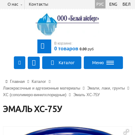
О нас
Контакты
РУС
ENG
БЕЛ
В корзине:
0
товаров
0.00
руб
Каталог
Меню
+375 (21) 475-89-89
Главная
Каталог
+375 (29) 710-23-43
Лакокрасочные и адгезионные материалы
Эмали, лаки, грунты
+375 (33) 315-03-03
ХС (сополимеро-винилхлоридные)
Эмаль ХС-75У
aysberg-sales@yandex.by
ЭМАЛЬ ХС-75У