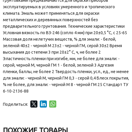
грунтовками предназначаются для окраски приборов
эксплуатируемых в условиях умеренного и тропического
климата. Эмаль может применяться для окраски
металлических и деревянных поверхностей без
предварительного грунтования. Технические характеристики
Условная вязкость по ВЗ-246 (сопло 4 мм) при 20±0,5 °С, с 25-65
Массовая доля нелетучих веществ, % для эмали: - белой,
зеленой 40±2 - черной М 23±2 - черной ГМ, серой 30±2 Время
высыхания до степени 3 при 20±2° С, ч, не более 2
Эластичность пленки при изгибе, мм, не более для эмали: -
серой, черной М, черной ГМ 1 - белой, зеленой 3 Адгезия
пленки, баллы, не более 2 Твердость пленки, усл., ед., не менее
для эмали: - черной М, черной ГМ 0,3 - серой 0,4 Блеск покрытия,
% не более, для эмали: - черной М 8 - черной ГМ 25 Стандарт ТУ
6-10-2136-88
Поделиться:
ПОХОЖИЕ ТОВАРЫ