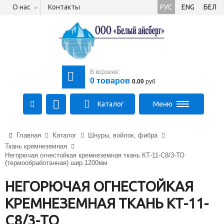
О нас
Контакты
РУС
ENG
БЕЛ
В корзине:
0
товаров
0.00
руб
Каталог
Меню
+375 (21) 475-89-89
Главная
Каталог
Шнуры, войлок, фибра
+375 (29) 710-23-43
Ткань кремнеземная
+375 (33) 315-03-03
Негорючая огнестойкая кремнеземная ткань КТ-11-С8/3-ТО
aysberg-sales@yandex.by
(термообработанная) шир.1200мм
НЕГОРЮЧАЯ ОГНЕСТОЙКАЯ
КРЕМНЕЗЕМНАЯ ТКАНЬ КТ-11-
С8/3-ТО