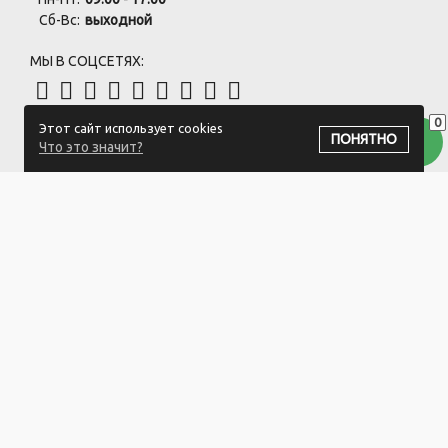
Сб-Вс:
выходной
МЫ В СОЦСЕТЯХ:
0
Этот сайт использует cookies
ПОДПИСАТЬСЯ НА РАССЫЛКУ
ПОНЯТНО
Что это значит?
ООО "Белый айсберг" УНП:391476396
211500 г. Новополоцк,ул. Еронько, 7а,Витебская область,Беларусь
Логистический центр - г. Минск, ул. Липковская, 9/3
Свидетельство 39146396 от 21.02.2011 Выдано Новополоцким
городским исполнительным комитетом.
© 2023-2025 ООО "Белый айсберг"