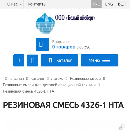
О нас
Контакты
РУС
ENG
БЕЛ
В корзине:
0
товаров
0.00
руб
Каталог
Меню
+375 (21) 475-89-89
Главная
Каталог
Латекс
Резиновые смеси
+375 (29) 710-23-43
Резиновые смеси для деталей авиационной техники
+375 (33) 315-03-03
Резиновая смесь 4326-1 НТА
aysberg-sales@yandex.by
РЕЗИНОВАЯ СМЕСЬ 4326-1 НТА