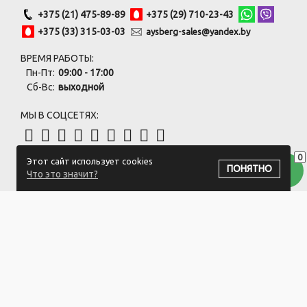
+375 (21) 475-89-89
+375 (29) 710-23-43
+375 (33) 315-03-03
aysberg-sales@yandex.by
ВРЕМЯ РАБОТЫ:
Пн-Пт:
09:00 - 17:00
Сб-Вс:
выходной
МЫ В СОЦСЕТЯХ:
0
Этот сайт использует cookies
ПОДПИСАТЬСЯ НА РАССЫЛКУ
ПОНЯТНО
Что это значит?
ООО "Белый айсберг" УНП:391476396
211500 г. Новополоцк,ул. Еронько, 7а,Витебская область,Беларусь
Логистический центр - г. Минск, ул. Липковская, 9/3
Свидетельство 39146396 от 21.02.2011 Выдано Новополоцким
городским исполнительным комитетом.