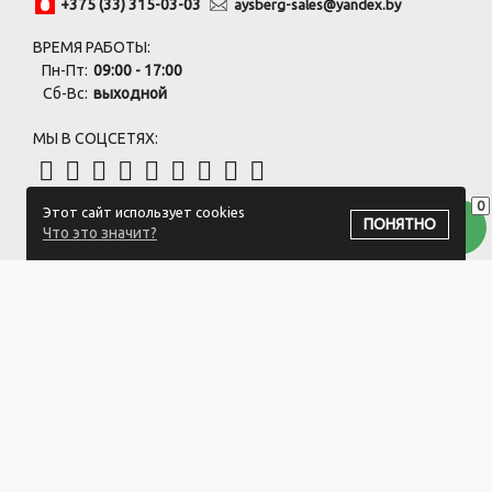
+375 (33) 315-03-03
aysberg-sales@yandex.by
ВРЕМЯ РАБОТЫ:
Пн-Пт:
09:00 - 17:00
Сб-Вс:
выходной
МЫ В СОЦСЕТЯХ:
0
Этот сайт использует cookies
ПОДПИСАТЬСЯ НА РАССЫЛКУ
ПОНЯТНО
Что это значит?
ООО "Белый айсберг" УНП:391476396
211500 г. Новополоцк,ул. Еронько, 7а,Витебская область,Беларусь
Логистический центр - г. Минск, ул. Липковская, 9/3
Свидетельство 39146396 от 21.02.2011 Выдано Новополоцким
городским исполнительным комитетом.