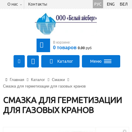
О нас
Контакты
РУС
ENG
БЕЛ
В корзине:
0
товаров
0.00
руб
Каталог
Меню
+375 (21) 475-89-89
Главная
Каталог
Смазки
+375 (29) 710-23-43
Смазка для герметизации для газовых кранов
+375 (33) 315-03-03
aysberg-sales@yandex.by
СМАЗКА ДЛЯ ГЕРМЕТИЗАЦИИ
ДЛЯ ГАЗОВЫХ КРАНОВ