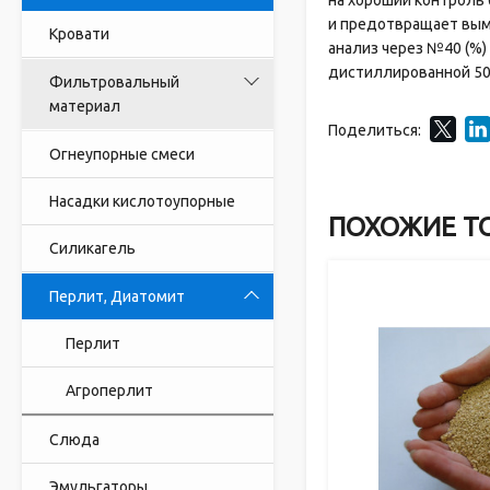
на хороший контроль 
и предотвращает вым
Кровати
анализ через №40 (%) 
дистиллированной 500
Фильтровальный
материал
Поделиться:
Огнеупорные смеси
Насадки кислотоупорные
ПОХОЖИЕ Т
Силикагель
Перлит, Диатомит
Перлит
Агроперлит
Слюда
Эмульгаторы