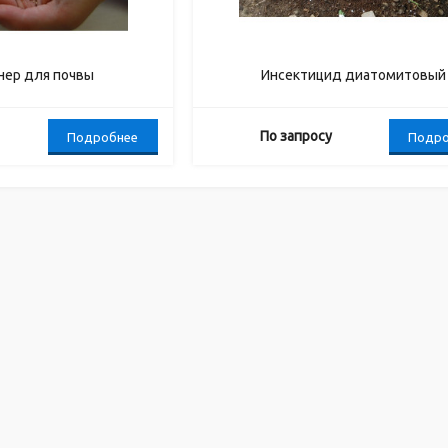
нер для почвы
Инсектицид диатомитовый
По запросу
Подробнее
Подро