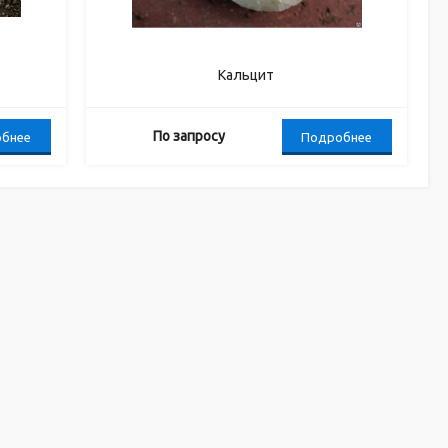
Кальцит
По запросу
бнее
Подробнее