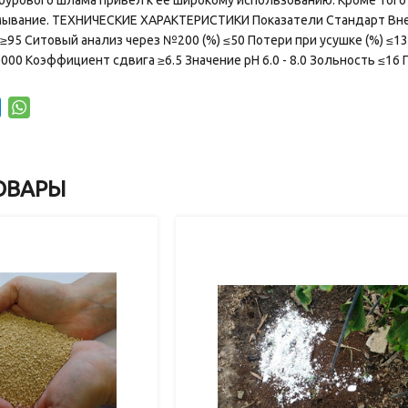
бурового шлама привел к ее широкому использованию. Кроме того 
ывание. ТЕХНИЧЕСКИЕ ХАРАКТЕРИСТИКИ Показатели Стандарт Внеш
≥95 Ситовый анализ через №200 (%) ≤50 Потери при усушке (%) ≤13 
00 Коэффициент сдвига ≥6.5 Значение pH 6.0 - 8.0 Зольность ≤16 
ОВАРЫ