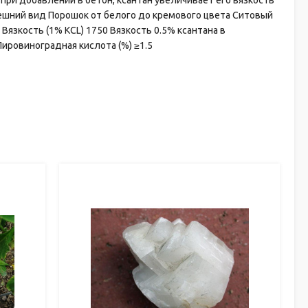
при добавлении в бетон, ксантан увеличивает его вязкость
ний вид Порошок от белого до кремового цвета Ситовый
Вязкость (1% KCL) 1750 Вязкость 0.5% ксантана в
Пировиноградная кислота (%) ≥1.5