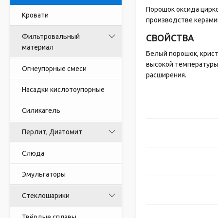
Порошок оксида цирко
Кровати
производстве керамик
Фильтровальный
СВОЙСТВА
материал
Белый порошок, крист
высокой температуры
Огнеупорные смеси
расширения.
Насадки кислотоупорные
Силикагель
Перлит, Диатомит
Слюда
Эмульгаторы
Стеклошарики
Твёрдые сплавы