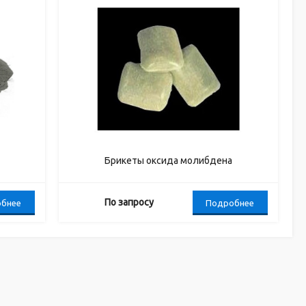
Брикеты оксида молибдена
По запросу
бнее
Подробнее