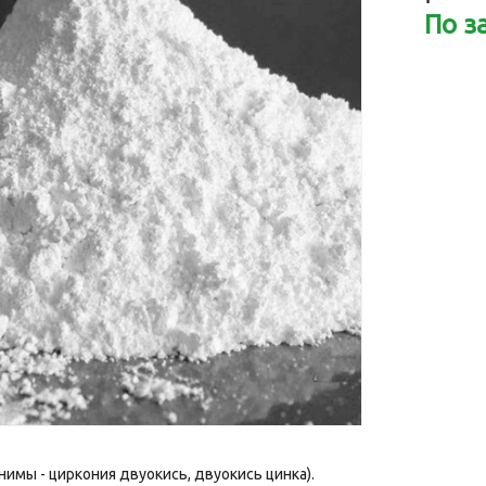
По з
нимы - циркония двуокись, двуокись цинка).