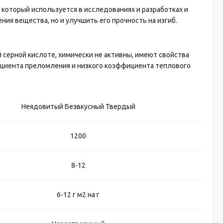
который используется в исследованиях и разработках и
ия вещества, но и улучшить его прочность на изгиб.
й серной кислоте, химически не активны, имеют свойства
ициента преломления и низкого коэффициента теплового
Неядовитый Безвкусный Твердый
1200
8-12
6-12 г м2 на г