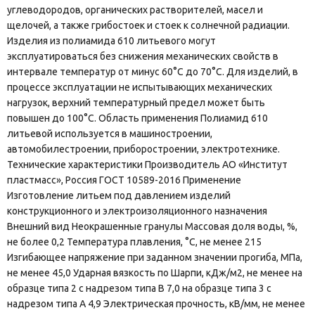
углеводородов, органических растворителей, масел и
щелочей, а также грибостоек и стоек к солнечной радиации.
Изделия из полиамида 610 литьевого могут
эксплуатироваться без снижения механических свойств в
интервале температур от минус 60°С до 70°С. Для изделий, в
процессе эксплуатации не испытывающих механических
нагрузок, верхний температурный предел может быть
повышен до 100°С. Область применения Полиамид 610
литьевой используется в машиностроении,
автомобилестроении, приборостроении, электротехнике.
Технические характеристики Производитель АО «Институт
пластмасс», Россия ГОСТ 10589-2016 Применение
Изготовление литьем под давлением изделий
конструкционного и электроизоляционного назначения
Внешний вид Неокрашенные гранулы Массовая доля воды, %,
не более 0,2 Температура плавления, °С, не менее 215
Изгибающее напряжение при заданном значении прогиба, МПа,
не менее 45,0 Ударная вязкость по Шарпи, кДж/м2, не менее на
образце типа 2 с надрезом типа В 7,0 на образце типа 3 с
надрезом типа А 4,9 Электрическая прочность, кВ/мм, не менее