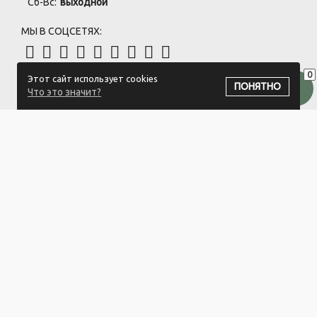
Сб-Вс:
выходной
МЫ В СОЦСЕТЯХ:
0
Этот сайт использует cookies
ПОДПИСАТЬСЯ НА РАССЫЛКУ
ПОНЯТНО
Что это значит?
ООО "Белый айсберг" УНП:391476396
211500 г. Новополоцк,ул. Еронько, 7а,Витебская область,Беларусь
Логистический центр - г. Минск, ул. Липковская, 9/3
Свидетельство 39146396 от 21.02.2011 Выдано Новополоцким
городским исполнительным комитетом.
© 2023-2025 ООО "Белый айсберг"
Разработка сайта
ZmitroC.by
™ |
Раскрутка сайта