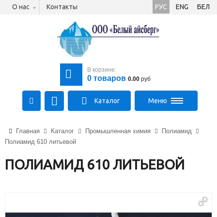
О нас
Контакты
РУС
ENG
БЕЛ
В корзине:
0
товаров
0.00
руб
Каталог
Меню
+375 (21) 475-89-89
Главная
Каталог
Промышленная химия
Полиамид
+375 (29) 710-23-43
Полиамид 610 литьевой
+375 (33) 315-03-03
aysberg-sales@yandex.by
ПОЛИАМИД 610 ЛИТЬЕВОЙ