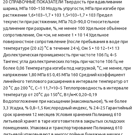
20 СПРАВОЧНЫЕ ПОКАЗАТЕЛИ Твердость при вдавливании
шарика, МПа 100–150 Модуль упругости, МПа при изгибе при
растяжении 1,6•103–1,7 • 103 1,5•103–1,7 • 103 Предел
текучести при растяжении, МПа 70,0–90,0 Относительное
удлинение при разрыве, %, не менее 100 Удельное объёмное
сопротивление, Ом •см, не менее 1 • 10 14 Удельное
поверхностное сопротивление (после пребывания в воде при
температуре (20 ±2) °С в течение 24 ч), Ом 5 • 10 12–1•1 13
Диэлектрическая проницаемость при частоте 106 Гц 4–5
Тангенс угла диэлектрических потерь при частоте 106 Гц не
более 0,06 Температура изгиба под нагрузкой, °C, не менее, при
напряжении 1,80 МПа 65 0,45 МПа 160 Средний коэффициент
линейного теплового расширения в интервале температур от
20 °C до 200 °C, С–1 11,7•10–5 Теплопроводность в интервале
температур от 20°C до 150°C, Вт/м•К 0,20–0,19
Водопогложение при насыщении (максимальное), % не более
3,3 Усадка, % 0,8–1,5 Кислородный индекс, % 24–25 Гарантийный
срок хранения 12 месяцев Условия хранения Полиамид 610
литьевой хранят в таре изготовителя в закрытых складских
помещениях. Упаковка и транспортирование Полиамид 610
литьевой упаковывают в многослойные бумажные мешки с