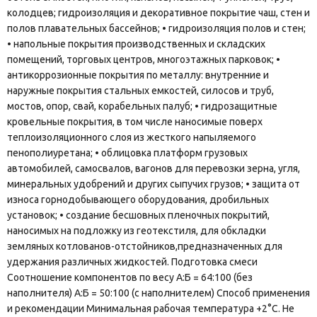
колодцев; гидроизоляция и декоративное покрытие чаш, стен и
полов плавательных бассейнов; • гидроизоляция полов и стен;
• напольные покрытия производственных и складских
помещений, торговых центров, многоэтажных парковок; •
антикоррозионные покрытия по металлу: внутренние и
наружные покрытия стальных емкостей, силосов и труб,
мостов, опор, свай, корабельных палуб; • гидрозащитные
кровельные покрытия, в том числе наносимые поверх
теплоизоляционного слоя из жесткого напыляемого
пенополиуретана; • облицовка платформ грузовых
автомобилей, самосвалов, вагонов для перевозки зерна, угля,
минеральных удобрений и других сыпучих грузов; • защита от
износа горнодобывающего оборудования, дробильных
установок; • создание бесшовных пленочных покрытий,
наносимых на подложку из геотекстиля, для обкладки
земляных котлованов-отстойников,предназначенных для
удержания различных жидкостей. Подготовка смеси
Соотношение компонентов по весу А:Б = 64:100 (без
наполнителя) А:Б = 50:100 (с наполнителем) Способ применения
и рекомендации Минимальная рабочая температура +2°С. Не