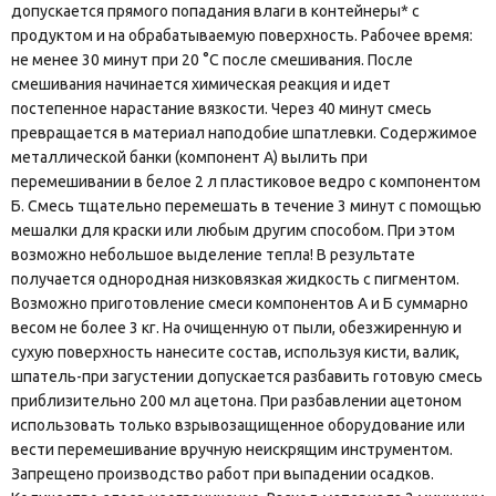
допускается прямого попадания влаги в контейнеры* с
продуктом и на обрабатываемую поверхность. Рабочее время:
не менее 30 минут при 20 °С после смешивания. После
смешивания начинается химическая реакция и идет
постепенное нарастание вязкости. Через 40 минут смесь
превращается в материал наподобие шпатлевки. Содержимое
металлической банки (компонент А) вылить при
перемешивании в белое 2 л пластиковое ведро с компонентом
Б. Смесь тщательно перемешать в течение 3 минут с помощью
мешалки для краски или любым другим способом. При этом
возможно небольшое выделение тепла! В результате
получается однородная низковязкая жидкость с пигментом.
Возможно приготовление смеси компонентов А и Б суммарно
весом не более 3 кг. На очищенную от пыли, обезжиренную и
сухую поверхность нанесите состав, используя кисти, валик,
шпатель-при загустении допускается разбавить готовую смесь
приблизительно 200 мл ацетона. При разбавлении ацетоном
использовать только взрывозащищенное оборудование или
вести перемешивание вручную неискрящим инструментом.
Запрещено производство работ при выпадении осадков.