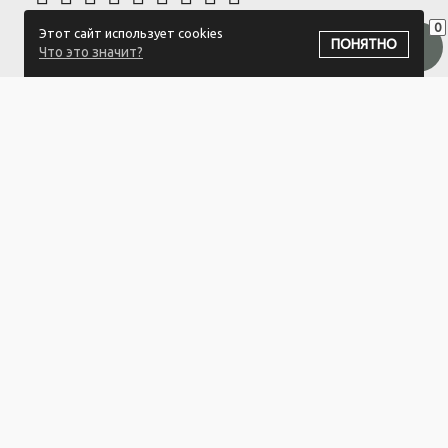
0
Этот сайт использует cookies
ПОДПИСАТЬСЯ НА РАССЫЛКУ
ПОНЯТНО
Что это значит?
ООО "Белый айсберг" УНП:391476396
211500 г. Новополоцк,ул. Еронько, 7а,Витебская область,Беларусь
Логистический центр - г. Минск, ул. Липковская, 9/3
Свидетельство 39146396 от 21.02.2011 Выдано Новополоцким
городским исполнительным комитетом.
© 2023-2025 ООО "Белый айсберг"
Разработка сайта
ZmitroC.by
™ |
Раскрутка сайта