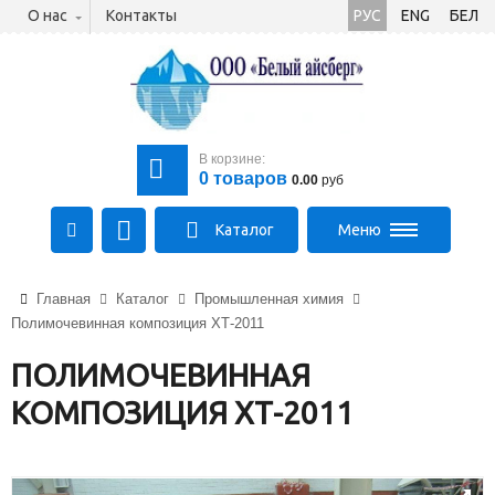
О нас
Контакты
РУС
ENG
БЕЛ
В корзине:
0
товаров
0.00
руб
Каталог
Меню
+375 (21) 475-89-89
Главная
Каталог
Промышленная химия
+375 (29) 710-23-43
Полимочевинная композиция ХТ-2011
+375 (33) 315-03-03
aysberg-sales@yandex.by
ПОЛИМОЧЕВИННАЯ
КОМПОЗИЦИЯ ХТ-2011