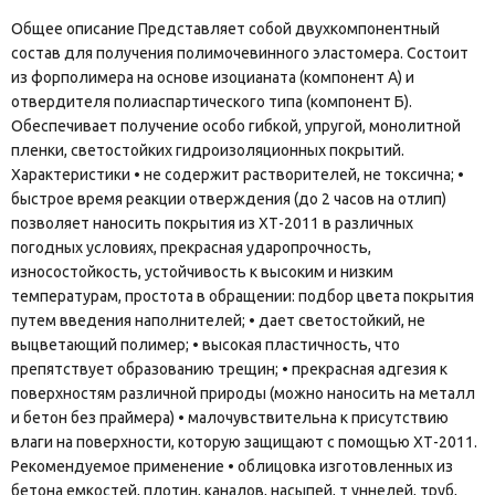
Общее описание Представляет собой двухкомпонентный
состав для получения полимочевинного эластомера. Состоит
из форполимера на основе изоцианата (компонент А) и
отвердителя полиаспартического типа (компонент Б).
Обеспечивает получение особо гибкой, упругой, монолитной
пленки, светостойких гидроизоляционных покрытий.
Характеристики • не содержит растворителей, не токсична; •
быстрое время реакции отверждения (до 2 часов на отлип)
позволяет наносить покрытия из ХТ-2011 в различных
погодных условиях, прекрасная ударопрочность,
износостойкость, устойчивость к высоким и низким
температурам, простота в обращении: подбор цвета покрытия
путем введения наполнителей; • дает светостойкий, не
выцветающий полимер; • высокая пластичность, что
препятствует образованию трещин; • прекрасная адгезия к
поверхностям различной природы (можно наносить на металл
и бетон без праймера) • малочувствительна к присутствию
влаги на поверхности, которую защищают с помощью ХТ-2011.
Рекомендуемое применение • облицовка изготовленных из
бетона емкостей, плотин, каналов, насыпей, т уннелей, труб,