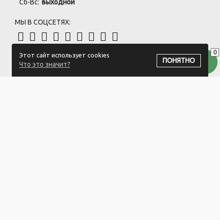
Сб-Вс:
выходной
МЫ В СОЦСЕТЯХ:
0
Этот сайт использует cookies
ПОДПИСАТЬСЯ НА РАССЫЛКУ
ПОНЯТНО
Что это значит?
ООО "Белый айсберг" УНП:391476396
211500 г. Новополоцк,ул. Еронько, 7а,Витебская область,Беларусь
Логистический центр - г. Минск, ул. Липковская, 9/3
Свидетельство 39146396 от 21.02.2011 Выдано Новополоцким
городским исполнительным комитетом.
© 2023-2025 ООО "Белый айсберг"
Разработка сайта
ZmitroC.by
™ |
Раскрутка сайта