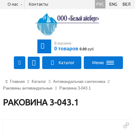
О нас
Контакты
РУС
ENG
БЕЛ
В корзине:
0
товаров
0.00
руб
Каталог
Меню
+375 (21) 475-89-89
Главная
Каталог
Антивандальная сантехника
+375 (29) 710-23-43
Раковины антивандальные
Раковина 3-043.1
+375 (33) 315-03-03
aysberg-sales@yandex.by
РАКОВИНА 3-043.1