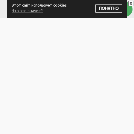
0
Этот сайт использует cookies
ПОДПИСАТЬСЯ НА РАССЫЛКУ
ПОНЯТНО
Что это значит?
ООО "Белый айсберг" УНП:391476396
211500 г. Новополоцк,ул. Еронько, 7а,Витебская область,Беларусь
Логистический центр - г. Минск, ул. Липковская, 9/3
Свидетельство 39146396 от 21.02.2011 Выдано Новополоцким
городским исполнительным комитетом.
© 2023-2025 ООО "Белый айсберг"
Разработка сайта
ZmitroC.by
™ |
Раскрутка сайта