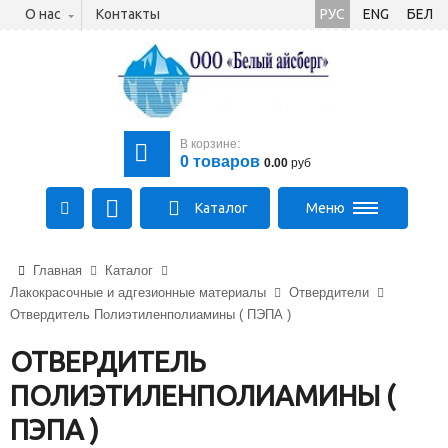
О нас
Контакты
РУС
ENG
БЕЛ
В корзине:
0
товаров
0.00
руб
Каталог
Меню
+375 (21) 475-89-89
Главная
Каталог
+375 (29) 710-23-43
Лакокрасочные и адгезионные материалы
Отвердители
+375 (33) 315-03-03
Отвердитель Полиэтиленполиамины ( ПЭПА )
aysberg-sales@yandex.by
ОТВЕРДИТЕЛЬ
ПОЛИЭТИЛЕНПОЛИАМИНЫ (
ПЭПА )