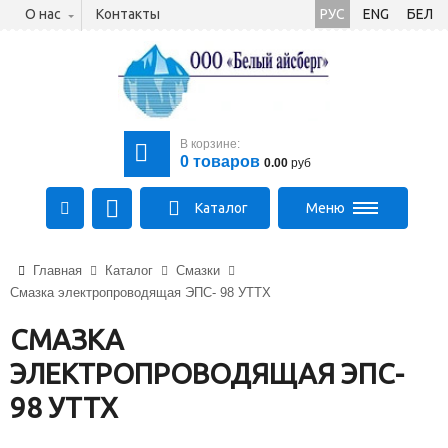
О нас
Контакты
РУС
ENG
БЕЛ
В корзине:
0
товаров
0.00
руб
Каталог
Меню
+375 (21) 475-89-89
Главная
Каталог
Смазки
+375 (29) 710-23-43
Смазка электропроводящая ЭПС- 98 УТТХ
+375 (33) 315-03-03
aysberg-sales@yandex.by
СМАЗКА
ЭЛЕКТРОПРОВОДЯЩАЯ ЭПС-
98 УТТХ