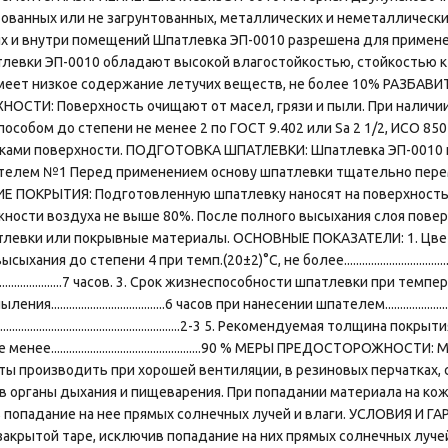
ованных или не загрунтованных, металлических и неметаллическ
х и внутри помещений Шпатлевка ЭП-0010 разрешена для применен
левки ЭП-0010 обладают высокой влагостойкостью, стойкостью к
еет низкое содержание летучих веществ, не более 10% РАЗБАВИТ
СТИ: Поверхность очищают от масел, грязи и пыли. При наличии
особом до степени не менее 2 по ГОСТ 9.402 или Sa 2 1/2, ИСО 85
ками поверхности. ПОДГОТОВКА ШПАТЛЕВКИ: Шпатлевка ЭП-0010 п
телем №1 Перед применением основу шпатлевки тщательно пере
НИЕ ПОКРЫТИЯ: Подготовленную шпатлевку наносят на поверхность
жности воздуха не выше 80%. После полного высыхания слоя пове
и покрывные материалы. ОСНОВНЫЕ ПОКАЗАТЕЛИ: 1. Цвет покрытия......................
ния до степени 4 при темп.(20±2)°С, не более....................................
...........................................7 часов. 3. Срок жизнеспособности шпатл
.................................6 часов при нанесении шпателем.................................
.......................................................2-3 5. Рекомендуемая толщина покрытия ,
нее..................................................90 % МЕРЫ ПРЕДОСТОРО
оты производить при хорошей вентиляции, в резиновых перчатках
в органы дыхания и пищеварения. При попадании материала на ко
 попадание на нее прямых солнечных лучей и влаги. УСЛОВИЯ И 
акрытой таре, исключив попадание на них прямых солнечных лучей