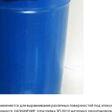
рименяется для выравнивания различных поверхностей под эпокс
емонте. НАЗНАЧЕНИЕ: Шпатлевка ЭП-0010 материал двухупаковочн