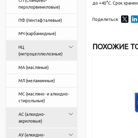
СП (сланцево-
до +40°С. Срок хране
перхлорвиниловые)
Поделиться:
ПФ (пентафталевые)
МЧ (карбамидные)
ПОХОЖИЕ Т
НЦ
(нитроцеллюлозные)
МА (масляные)
МЛ (меламинные)
МС (масляно- и алкидно-
стирольные)
АС (алкидно-
акриловые)
АУ (алкидно-