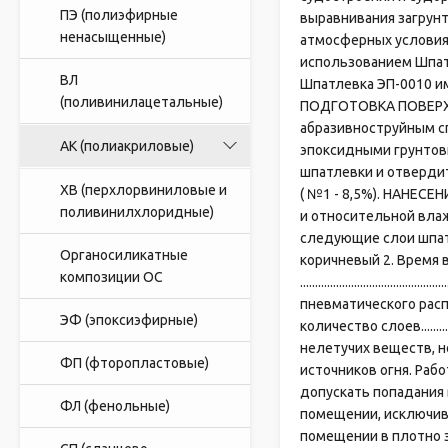
ПЭ (полиэфирные
выравнивания загрунт
ненасыщенные)
атмосферных условия
использованием Шпат
ВЛ
Шпатлевка ЭП-0010 им
(поливинилацетальные)
ПОДГОТОВКА ПОВЕРХНО
абразивноструйным сп
АК (полиакриловые)
эпоксидными грунтов
шпатлевки и отверди
ХВ (перхлорвиниловые и
( №1 - 8,5%). НАНЕСЕ
поливинилхлоридные)
и относительной вла
следующие слои шпатлевки ил
Органосиликатные
коричневый 2. Время высыха
композиции ОС
...........................
пневматического распыления.....
ЭФ (эпоксиэфирные)
количество слоев..............
нелетучих веществ, не ме
ФП (фторопластовые)
источников огня. Раб
допускать попадания 
ФЛ (фенольные)
помещении, исключив
помещении в плотно з