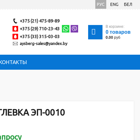
РУС
ENG
БЕЛ
+375 (21) 475-89-89
В корзине:
+375 (29) 710-23-43
0
товаров
+375 (33) 315-03-03
0.00
руб
aysberg-sales@yandex.by
КОНТАКТЫ
ЛЕВКА ЭП-0010
апросу