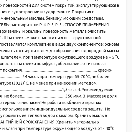
их поверхностей для систем покрытий, эксплуатирующихся в
ия в судостроении и судоремонте. Покрытия с
 минеральным маслам, бензину, моющим средствам.
ЕЛЬ: растворители Р-4, Р-5, Р-5а СПОСОБ ПРИМЕНЕНИЯ:
 ржавчины и окалины поверхность металла очистить
01. Шпатлевка может наноситься по загрунтованной
оставляется комплектно в виде двух компонентов: основы
мешать с отвердителем до образования однородной массы
 шпателем, при температуре окружающего воздуха не + 5 °С
рхность шпатлевки шлифуют, обеспыливают и наносят
............................................................... красно-
........................24 часов при температуре 65-70°С, не более
евки при температуре (20±2)°С, не менее при нанесении методом
..........................................................1,5 часа 4. Рекомендуемое
 не более.................................................350 мкм. 3. Массовая доля
ЖНОСТИ: Материал огнеопасен! Не работать вблизи открытых
, с использованием индивидуальных средств защиты. Не
жу промыть ее теплой водой с мылом. Хранить эмаль в
ГАРАНТИЙНЫЙ СРОК ХРАНЕНИЯ: Хранить материалы в
 и влаги при температуре окружающего воздуха от - 40°С