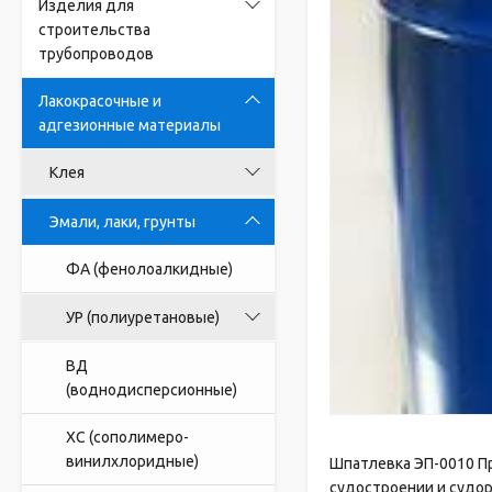
Изделия для
строительства
трубопроводов
Лакокрасочные и
адгезионные материалы
Клея
Эмали, лаки, грунты
ФА (фенолоалкидные)
УР (полиуретановые)
ВД
(воднодисперсионные)
ХС (сополимеро-
винилхлоридные)
Шпатлевка ЭП-0010 П
судостроении и судор