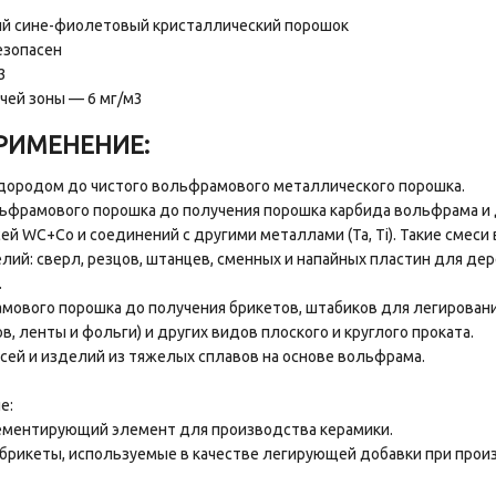
й сине-фиолетовый кристаллический порошок
езопасен
3
чей зоны — 6 мг/м3
РИМЕНЕНИЕ:
одородом до чистого вольфрамового металлического порошка.
ольфрамового порошка до получения порошка карбида вольфрама 
й WC+Co и соединений с другими металлами (Ta, Ti). Такие смес
ий: сверл, резцов, штанцев, сменных и напайных пластин для де
.
амового порошка до получения брикетов, штабиков для легировани
, ленты и фольги) и других видов плоского и круглого проката.
есей и изделий из тяжелых сплавов на основе вольфрама.
е:
ементирующий элемент для производства керамики.
 брикеты, используемые в качестве легирующей добавки при прои