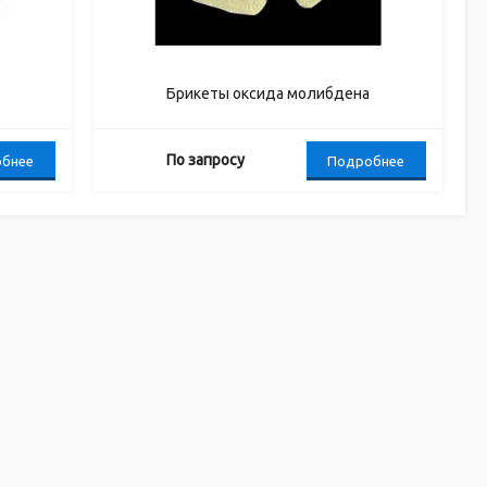
Брикеты оксида молибдена
По запросу
бнее
Подробнее