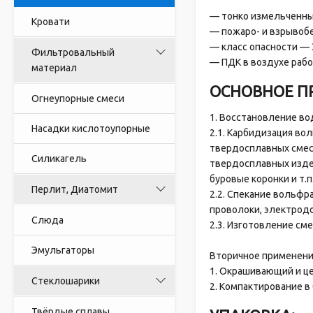
— тонко измельченны
Кровати
— пожаро- и взрывоб
— класс опасности — 
Фильтровальный
— ПДК в воздухе рабо
материал
ОСНОВНОЕ П
Огнеупорные смеси
1. Восстановление в
Насадки кислотоупорные
2.1. Карбидизация в
твердосплавных смесе
Силикагель
твердосплавных издел
буровые коронки и т.п
Перлит, Диатомит
2.2. Спекание вольфр
проволоки, электродов
Слюда
2.3. Изготовление см
Эмульгаторы
Вторичное применени
1. Окрашивающий и ц
Стеклошарики
2. Компактирование в
Твёрдые сплавы