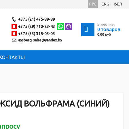
РУС
ENG
БЕЛ
+375 (21) 475-89-89
В корзине:
+375 (29) 710-23-43
0
товаров
+375 (33) 315-03-03
0.00
руб
aysberg-sales@yandex.by
КОНТАКТЫ
КСИД ВОЛЬФРАМА (СИНИЙ)
апросу