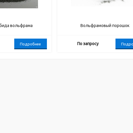
рбида вольфрама
Вольфрамовый порошок
По запросу
Подробнее
Подро