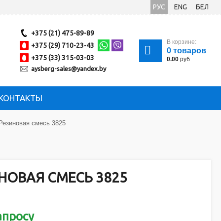
РУС
ENG
БЕЛ
+375 (21) 475-89-89
В корзине:
+375 (29) 710-23-43
0
товаров
+375 (33) 315-03-03
0.00
руб
aysberg-sales@yandex.by
КОНТАКТЫ
Резиновая смесь 3825
НОВАЯ СМЕСЬ 3825
апросу