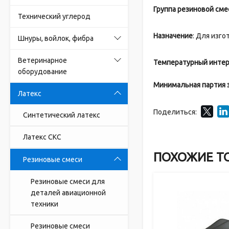
Группа резиновой сме
Технический углерод
Назначение
: Для изг
Шнуры, войлок, фибра
Ветеринарное
Температурный интер
оборудование
Минимальная партия 
Латекс
Поделиться:
Синтетический латекс
Латекс СКС
ПОХОЖИЕ Т
Резиновые смеси
Резиновые смеси для
деталей авиационной
техники
Резиновые смеси