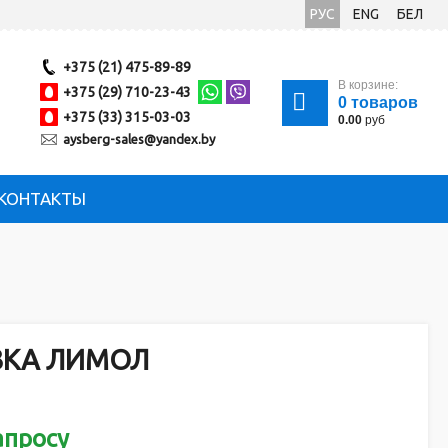
РУС
ENG
БЕЛ
+375 (21) 475-89-89
В корзине:
+375 (29) 710-23-43
0
товаров
+375 (33) 315-03-03
0.00
руб
aysberg-sales@yandex.by
КОНТАКТЫ
ЗКА ЛИМОЛ
апросу