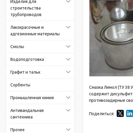
Изделия для
строительства
трубопроводов
Лакокрасочные и
адгезионные материалы
Смолы
Водоподготовка
Графит и тальк
Сорбенты
Смазка Лимол (ТУ 38
содержит дисульфит 
Промышленная химия
противозадирные свой
Антивандальная
Поделиться:
сантехника
Прочее