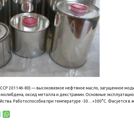
 УССР 201146-80) — высоковязкое нефтяное масло, загущенное мо
молибдена, оксид металла и декстрамин. Основные эксплуатацио
ства. Работоспособна при температуре -50…+300°С. Фасуется в же