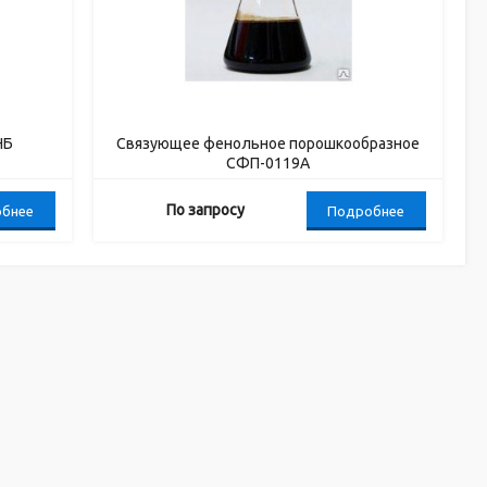
НБ
Связующее фенольное порошкообразное
СФП-0119А
По запросу
бнее
Подробнее