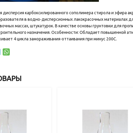
 дисперсия карбоксилированного сополимера стирола и эфира ак
азователя в водно-дисперсионных лакокрасочных материалах для
очных массах, штукатурок. В качестве основы грунтовки для проп
троительного назначения. Особенности: Обладает повышенной а
ивает 4 цикла замораживания-оттаивания при минус 200С.
ОВАРЫ