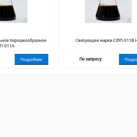
ьное порошкообразное
Связующее марки СФП-011В 
П-011А
По запросу
Подробнее
Подро