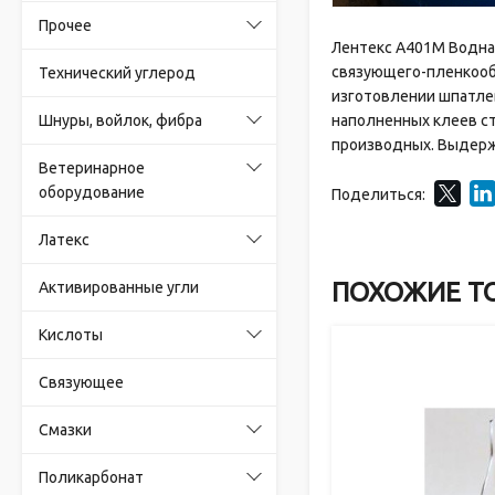
Прочее
Лентекс А401М Водная
связующего-пленкообр
Технический углерод
изготовлении шпатлев
Шнуры, войлок, фибра
наполненных клеев с
производных. Выдерж
Ветеринарное
оборудование
Поделиться:
Латекс
ПОХОЖИЕ Т
Активированные угли
Кислоты
Связующее
Смазки
Поликарбонат