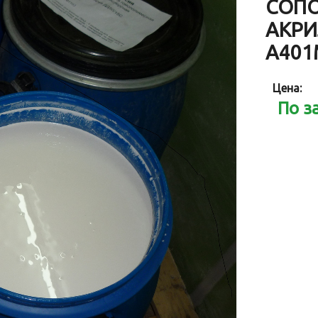
СОПО
АКРИ
А401
Цена:
По з