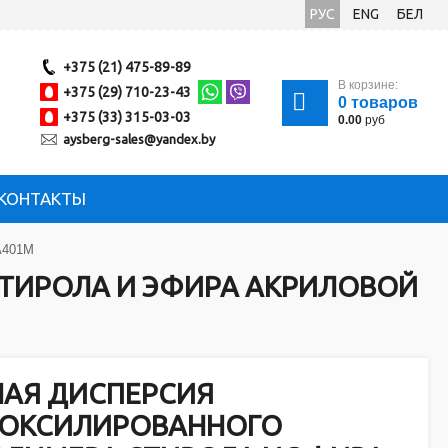
РУС
ENG
БЕЛ
+375 (21) 475-89-89
В корзине:
+375 (29) 710-23-43
0
товаров
+375 (33) 315-03-03
0.00
руб
aysberg-sales@yandex.by
КОНТАКТЫ
А401М
ТИРОЛА И ЭФИРА АКРИЛОВОЙ
АЯ ДИСПЕРСИЯ
БОКСИЛИРОВАННОГО