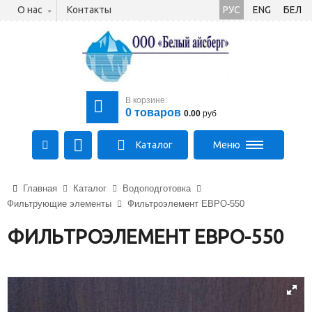
О нас
Контакты
РУС
ENG
БЕЛ
В корзине:
0
товаров
0.00
руб
Каталог
Меню
+375 (21) 475-89-89
Главная
Каталог
Водоподготовка
+375 (29) 710-23-43
Фильтрующие элементы
Фильтроэлемент ЕВРО-550
+375 (33) 315-03-03
aysberg-sales@yandex.by
ФИЛЬТРОЭЛЕМЕНТ ЕВРО-550