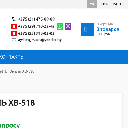
РУС
ENG
БЕЛ
+375 (21) 475-89-89
В корзине:
+375 (29) 710-23-43
0
товаров
+375 (33) 315-03-03
0.00
руб
aysberg-sales@yandex.by
КОНТАКТЫ
е)
Эмаль ХВ-518
Ь ХВ-518
апросу