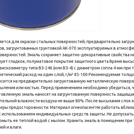
ется для окраски стальных поверхностей, предварительно загрун
ов, загрунтованных грунтовкой АК-070 эксплуатируемых в атмосф
оверхностей. Эмаль сохраняет защитно-декоративные свойства не
ует гладкое, полуматовое покрытие защитного цвета Время высыхан
вискозиметру типа ВЗ-246 (или ВЗ-4) с диаметром сопла 4 мм при т
ретический расход на один слой, г/м² 85-100 Рекомендуемая толщин
носится на предварительно загрунтованную металлическую поверх
пыления или кистью. Перед применением необходимо убедиться, 
отовленную эмаль наносят на загрунтованную поверхность защища
ительной влажности воздуха не выше 80%. После высыхания слоя эм
еры предосторожности: Материал огнеопасен! Не работать вблизи
с использованием индивидуальных средств защиты. Не допускать 
омыть ее теплой водой с мылом. Хранить эмаль в помещении при т
ей и влаги.