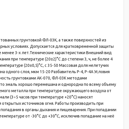
тованных грунтовкой ФЛ-03К, а также поверхностей из
ерных условиях. Допускается для кратковременной защиты
 менее 3-х лет.Технические характеристики Внешний вид
ия при температуре (20±2)°С до степени 3, ч, не более 4
емпературе (20±0,5)°С, с 35-50 Массовая доля нелетучих
а одного слоя, мкм 15-20 Разбавитель Р-4, Р-4А Условия
ность грунтовками АК-070, ФЛ-03К методами
что эмаль хорошо перемешана и однородна по всему объему
емого металла при температуре окружающего воздуха от
али (3÷5 часов при температуре +20°С) наносят
 открытых источников огня. Работы производить при
попадания в органы дыхания и пищеварения. При попадании
емпературе от -30°С до +30°С, исключив попадание на неё