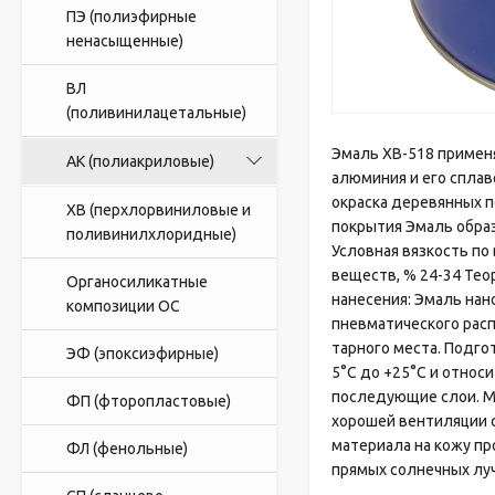
ПЭ (полиэфирные
ненасыщенные)
ВЛ
(поливинилацетальные)
Эмаль ХВ-518 применя
АК (полиакриловые)
алюминия и его сплав
окраска деревянных п
ХВ (перхлорвиниловые и
покрытия Эмаль образ
поливинилхлоридные)
Условная вязкость по 
веществ, % 24-34 Тео
Органосиликатные
нанесения: Эмаль на
композиции ОС
пневматического рас
тарного места. Подг
ЭФ (эпоксиэфирные)
5°С до +25°С и относ
последующие слои. М
ФП (фторопластовые)
хорошей вентиляции 
материала на кожу пр
ФЛ (фенольные)
прямых солнечных луч