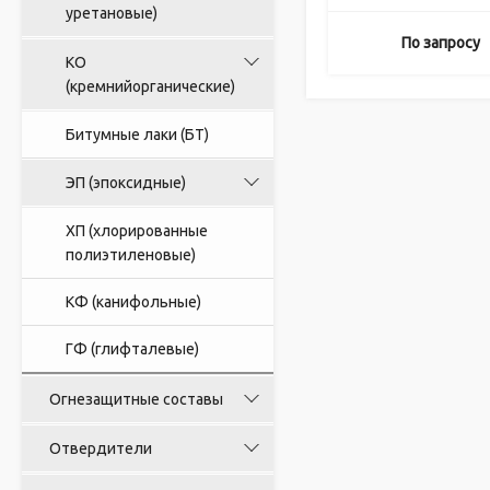
уретановые)
По запросу
КО
(кремнийорганические)
Битумные лаки (БТ)
ЭП (эпоксидные)
ХП (хлорированные
полиэтиленовые)
КФ (канифольные)
ГФ (глифталевые)
Огнезащитные составы
Отвердители