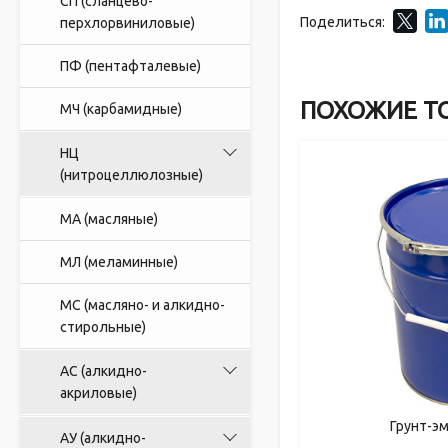
СП (сланцево-
Поделиться:
перхлорвиниловые)
ПФ (пентафталевые)
ПОХОЖИЕ Т
МЧ (карбамидные)
НЦ
(нитроцеллюлозные)
МА (масляные)
МЛ (меламинные)
МС (масляно- и алкидно-
стирольные)
АС (алкидно-
акриловые)
Грунт-э
АУ (алкидно-