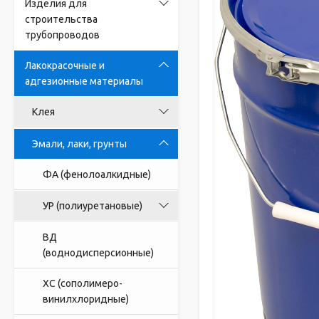
Изделия для
строительства
трубопроводов
Лакокрасочные и
адгезионные материалы
Клея
Эмали, лаки, грунты
ФА (фенолоалкидные)
УР (полиуретановые)
ВД
(воднодисперсионные)
ХС (сополимеро-
винилхлоридные)