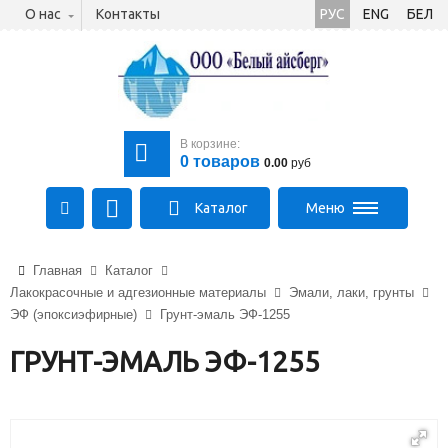
О нас
Контакты
РУС
ENG
БЕЛ
В корзине:
0
товаров
0.00
руб
Каталог
Меню
+375 (21) 475-89-89
Главная
Каталог
+375 (29) 710-23-43
Лакокрасочные и адгезионные материалы
Эмали, лаки, грунты
+375 (33) 315-03-03
ЭФ (эпоксиэфирные)
Грунт-эмаль ЭФ-1255
aysberg-sales@yandex.by
ГРУНТ-ЭМАЛЬ ЭФ-1255