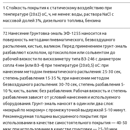
..................................................................................................................................................
1 Стойкость покрытия к статическому воздействию при
температуре (20±2) оС, ч, не менее: воды, раствора NaCl c
массовой долей 3%, дизельного топлива, бензина
..................................................................................................................................................
72 Нанесение Грунтовка-эмаль ЭФ-1255 наносится на
поверхность методами пневматического, безвоздушного
распыления, кистью, валиком. Перед применением грунт-эмаль
разбавляют ксилолом, ортоксилолом или сольвентом до
рабочей вязкости по вискозиметру типа ВЗ-246 с диаметром
сопла 4 мм (или ВЗ-4) при температуре (20±0,5) оС: при
нанесении методом пневматического распыления: 25-30 сек,
степень разбавления 15-35 %; при нанесении методом
безвоздушного распыления: 30-70 сек, степень разбавления 5-
10 %; кисть, валик: без разбавления. Рабочая вязкость и степень
разбавления зависят от условий нанесения и используемого
оборудования. Грунт-эмаль наносят в один или два слоя:
«мокрый по мокрому» с промежуточной выдержкой 5-10 минут.
Рекомендуемая толщина высушенного покрытия: при
использовании в качестве самостоятельного покрытия — 40-50
мкм; при использовании в качестве грунтовки — 25-30 мкм.