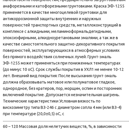
анафорезными и катофорезными грунтовками. Краска ЭФ-1255
применяется в качестве многоцелевой грунтовки для
антикоррозионной защиты внутренних и наружных
поверхностей транспортных средств, металлоконструкций в
комплексе с алкидными, меламиноформальдегидными,
эпоксиэфирными, алкидноуретановыми эмалями, а так же в
качестве самостоятельного защитно-декоративного покрытия
поверхностей, эксплуатирующихся в атмосферных условиях
без прямого воздействия солнечных лучей. Грунт-эмаль
ЭФ-1255 может применяться при пониженных температурах
(до минус 10 оС). Срок службы покрытия в УХЛ1 не менее 10-12
лет. Внешний вид покрытия: После высыхания грунт-эмаль
должна образовывать матовое или полуматовое гладкое,
однородное, без кратеров, пор, морщин, оспин и посторонних
включений покрытие. Допускается незначительная шагрень.
Технические характеристики Условная вязкость по
вискозиметру типа ВЗ-246 с диаметром сопла 4 мм (или ВЗ-4)
при температуре (20,0±0,5) оС, с
..................................................................................................................................................
60 – 120 Массовая доля нелетучих веществ, %, в зависимости